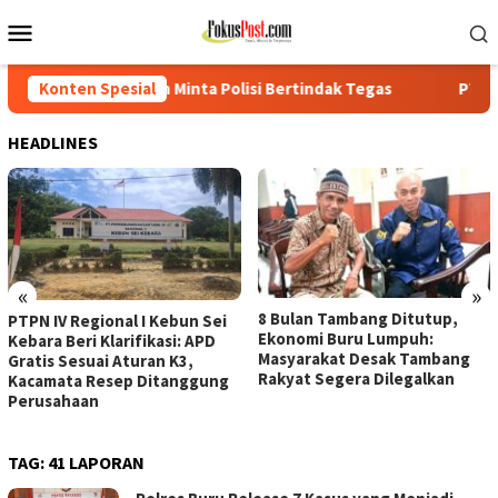
Loncat
Menu
ke
Mobile
konten
Minta Polisi Bertindak Tegas
Konten Spesial
PTPN IV Regional I Kebun Se
HEADLINES
«
»
8 Bulan Tambang Ditutup,
PTPN IV Regional I Kebun Sei
Ekonomi Buru Lumpuh:
Kebara Beri Klarifikasi: APD
Masyarakat Desak Tambang
Gratis Sesuai Aturan K3,
Rakyat Segera Dilegalkan
Kacamata Resep Ditanggung
Perusahaan
TAG:
41 LAPORAN