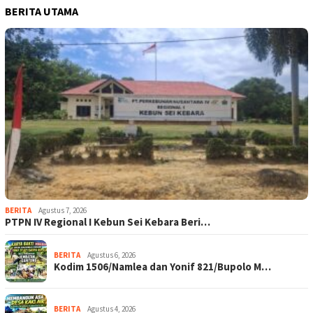
BERITA UTAMA
BERITA
Agustus 7, 2026
PTPN IV Regional I Kebun Sei Kebara Beri…
BERITA
Agustus 6, 2026
Kodim 1506/Namlea dan Yonif 821/Bupolo M…
BERITA
Agustus 4, 2026