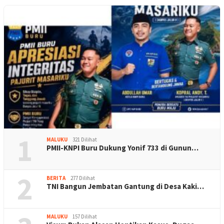
1
MALUKU
321 Dilihat
PMII-KNPI Buru Dukung Yonif 733 di Gunun…
2
BERITA
277 Dilihat
TNI Bangun Jembatan Gantung di Desa Kaki…
MALUKU
157 Dilihat