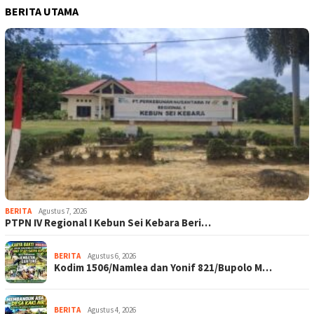
BERITA UTAMA
BERITA
Agustus 7, 2026
PTPN IV Regional I Kebun Sei Kebara Beri…
BERITA
Agustus 6, 2026
Kodim 1506/Namlea dan Yonif 821/Bupolo M…
BERITA
Agustus 4, 2026