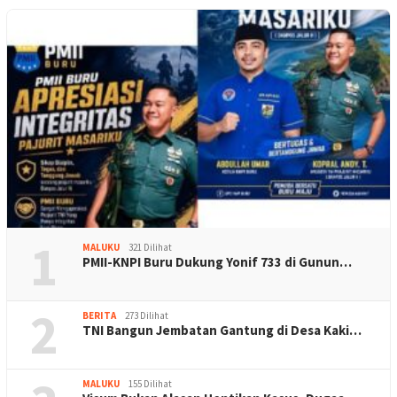
1
MALUKU
321 Dilihat
PMII-KNPI Buru Dukung Yonif 733 di Gunun…
2
BERITA
273 Dilihat
TNI Bangun Jembatan Gantung di Desa Kaki…
MALUKU
155 Dilihat