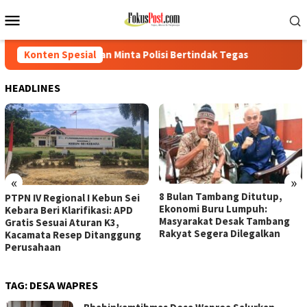
Loncat
Menu
ke
Mobile
konten
n Minta Polisi Bertindak Tegas
Konten Spesial
PTPN IV Regional I Kebun 
HEADLINES
«
»
8 Bulan Tambang Ditutup,
PTPN IV Regional I Kebun Sei
Ekonomi Buru Lumpuh:
Kebara Beri Klarifikasi: APD
Masyarakat Desak Tambang
Gratis Sesuai Aturan K3,
Rakyat Segera Dilegalkan
Kacamata Resep Ditanggung
Perusahaan
TAG:
DESA WAPRES