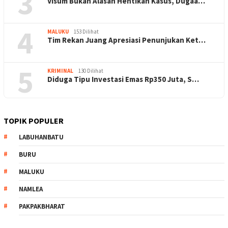
3
Visum Bukan Alasan Hentikan Kasus, Dugaa…
4
MALUKU
153 Dilihat
Tim Rekan Juang Apresiasi Penunjukan Ket…
5
KRIMINAL
130 Dilihat
Diduga Tipu Investasi Emas Rp350 Juta, S…
TOPIK POPULER
LABUHANBATU
BURU
MALUKU
NAMLEA
PAKPAKBHARAT