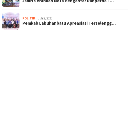
Jamri Serahkan Nota Pengantar Ranperda L…
POLITIK
Juli 2, 2026
Pemkab Labuhanbatu Apreasiasi Terselengg…