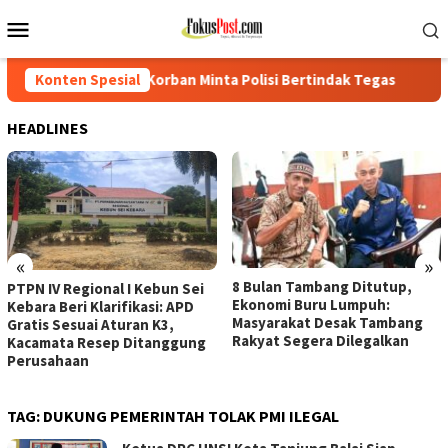
Loncat
Menu
ke
Mobile
konten
orban Minta Polisi Bertindak Tegas
Konten Spesial
PTPN IV Regional I Ke
HEADLINES
«
»
8 Bulan Tambang Ditutup,
PTPN IV Regional I Kebun Sei
Ekonomi Buru Lumpuh:
Kebara Beri Klarifikasi: APD
Masyarakat Desak Tambang
Gratis Sesuai Aturan K3,
Rakyat Segera Dilegalkan
Kacamata Resep Ditanggung
Perusahaan
TAG:
DUKUNG PEMERINTAH TOLAK PMI ILEGAL