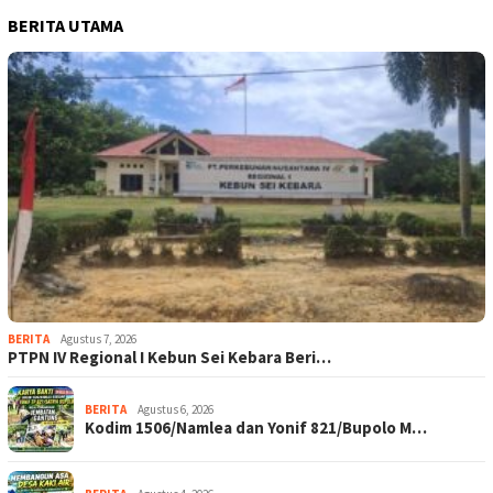
BERITA UTAMA
BERITA
Agustus 7, 2026
PTPN IV Regional I Kebun Sei Kebara Beri…
BERITA
Agustus 6, 2026
Kodim 1506/Namlea dan Yonif 821/Bupolo M…