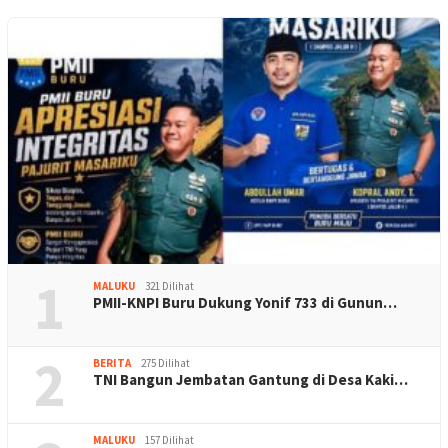
1
MALUKU
321 Dilihat
PMII-KNPI Buru Dukung Yonif 733 di Gunun…
2
BERITA
275 Dilihat
TNI Bangun Jembatan Gantung di Desa Kaki…
MALUKU
157 Dilihat