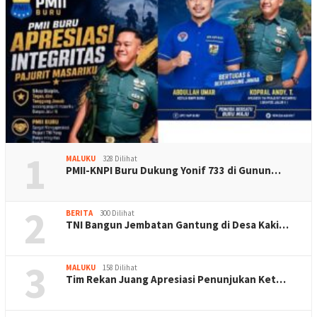
1
MALUKU
328 Dilihat
PMII-KNPI Buru Dukung Yonif 733 di Gunun…
2
BERITA
300 Dilihat
TNI Bangun Jembatan Gantung di Desa Kaki…
3
MALUKU
158 Dilihat
Tim Rekan Juang Apresiasi Penunjukan Ket…