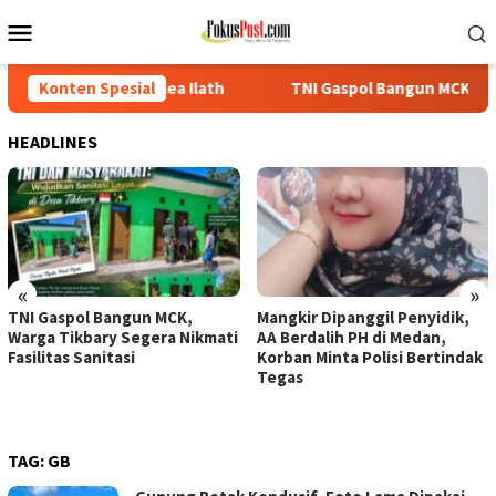
Loncat
Menu
ke
Mobile
konten
a Ilath
Konten Spesial
TNI Gaspol Bangun MCK, Warga Tikbary Segera Nik
HEADLINES
«
»
TNI Gaspol Bangun MCK,
Mangkir Dipanggil Penyidik,
Warga Tikbary Segera Nikmati
AA Berdalih PH di Medan,
Fasilitas Sanitasi
Korban Minta Polisi Bertindak
Tegas
TAG:
GB