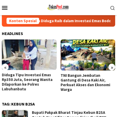
Loncat
Menu
ke
Mobile
konten
ta Diduga Raib dalam Investasi Emas Bodong
Konten Spesial
Diduga Tipu
HEADLINES
«
»
Diduga Tipu Investasi Emas
TNI Bangun Jembatan
Rp350 Juta, Seorang Wanita
Gantung di Desa Kaki Air,
Dilaporkan ke Polres
Perkuat Akses dan Ekonomi
Labuhanbatu
Warga
TAG:
KEBUN B2SA
Bupati Pakpak Bharat Tinjau Kebun B2SA