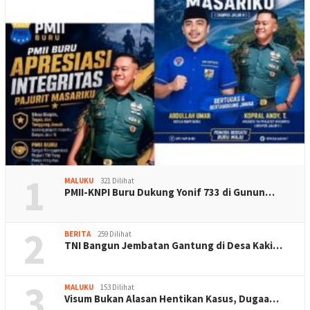
1
MALUKU
321 Dilihat
PMII-KNPI Buru Dukung Yonif 733 di Gunun…
2
BERITA
259 Dilihat
TNI Bangun Jembatan Gantung di Desa Kaki…
3
MALUKU
153 Dilihat
Visum Bukan Alasan Hentikan Kasus, Dugaa…