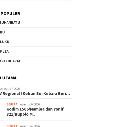
 POPULER
BUHANBATU
URU
ALUKU
MLEA
KPAKBHARAT
A UTAMA
Agustus 7, 2026
V Regional I Kebun Sei Kebara Beri…
BERITA
Agustus 6, 2026
Kodim 1506/Namlea dan Yonif
821/Bupolo M…
BERITA
Agustus 4, 2026