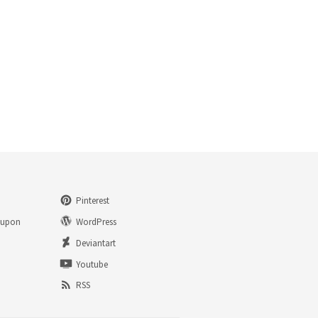
Pinterest
eupon
WordPress
n
Deviantart
Youtube
RSS