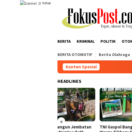
Loncat
tutup
ke
konten
BERITA
KRIMINAL
POLITIK
OTO
BERITA OTOMOTIF
Berita Olahraga
Konten Spesial
HEADLINES
«
 Mulai Bangun Jembatan
TNI Gaspol Bangun MCK,
Mang