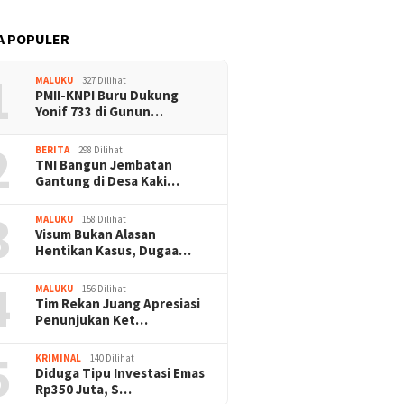
A POPULER
1
MALUKU
327 Dilihat
PMII-KNPI Buru Dukung
Yonif 733 di Gunun…
2
BERITA
298 Dilihat
TNI Bangun Jembatan
Gantung di Desa Kaki…
3
MALUKU
158 Dilihat
Visum Bukan Alasan
Hentikan Kasus, Dugaa…
4
MALUKU
156 Dilihat
Tim Rekan Juang Apresiasi
Penunjukan Ket…
5
KRIMINAL
140 Dilihat
Diduga Tipu Investasi Emas
Rp350 Juta, S…