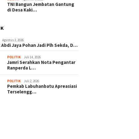
TNI Bangun Jembatan Gantung
di Desa Kaki…
IK
Agustus 3, 2026
 Abdi Jaya Pohan Jadi Plh Sekda, D…
POLITIK
Juli 14, 2026
Jamri Serahkan Nota Pengantar
Ranperda L…
POLITIK
Juli 2, 2026
Pemkab Labuhanbatu Apreasiasi
Terselengg…