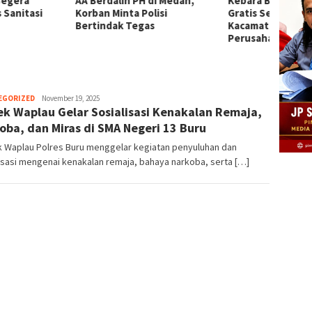
erdalih PH di Medan,
Kebara Beri Klarifikasi: APD
Ekono
an Minta Polisi
Gratis Sesuai Aturan K3,
Masya
indak Tegas
Kacamata Resep Ditanggung
Rakyat
Perusahaan
Herman.
EGORIZED
November 19, 2025
ek Waplau Gelar Sosialisasi Kenakalan Remaja,
Damanik
oba, dan Miras di SMA Negeri 13 Buru
k Waplau Polres Buru menggelar kegiatan penyuluhan dan
isasi mengenai kenakalan remaja, bahaya narkoba, serta […]