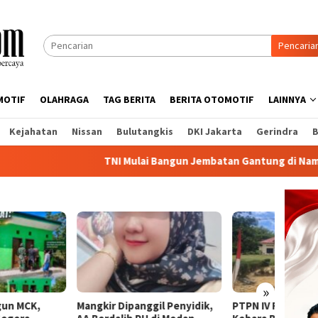
Pencaria
MOTIF
OLAHRAGA
TAG BERITA
BERITA OTOMOTIF
LAINNYA
Kejahatan
Nissan
Bulutangkis
DKI Jakarta
Gerindra
B
TNI Mulai Bangun Jembatan Gantung di Namlea Ilath
»
kir Dipanggil Penyidik,
PTPN IV Regional I Kebun Sei
8 Bula