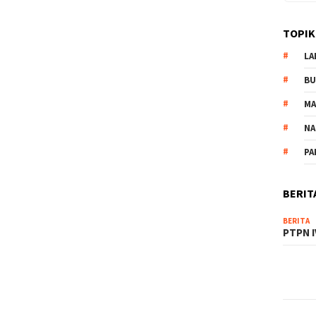
TOPIK
LA
B
M
NA
PA
BERIT
BERITA
PTPN I