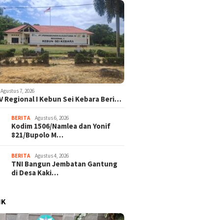
Agustus 7, 2026
V Regional I Kebun Sei Kebara Beri…
BERITA
Agustus 6, 2026
Kodim 1506/Namlea dan Yonif
821/Bupolo M…
BERITA
Agustus 4, 2026
TNI Bangun Jembatan Gantung
di Desa Kaki…
IK