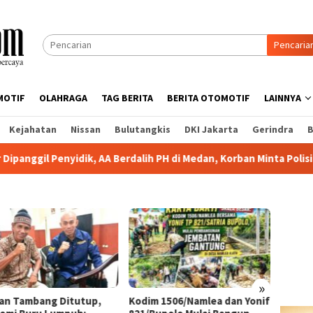
Pencaria
MOTIF
OLAHRAGA
TAG BERITA
BERITA OTOMOTIF
LAINNYA
Kejahatan
Nissan
Bulutangkis
DKI Jakarta
Gerindra
B
ik, AA Berdalih PH di Medan, Korban Minta Polisi Bertindak Tegas
»
lan Tambang Ditutup,
Kodim 1506/Namlea dan Yonif
Korban