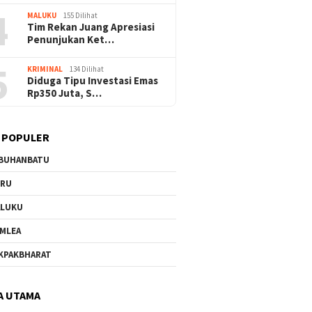
4
MALUKU
155 Dilihat
Tim Rekan Juang Apresiasi
Penunjukan Ket…
5
KRIMINAL
134 Dilihat
Diduga Tipu Investasi Emas
Rp350 Juta, S…
 POPULER
BUHANBATU
URU
ALUKU
MLEA
KPAKBHARAT
A UTAMA