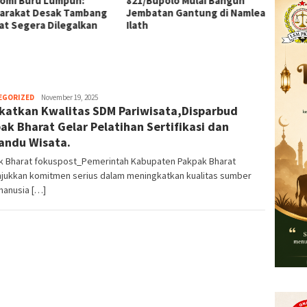
omi Buru Lumpuh:
821/Bupolo Mulai Bangun
AA, Rp
arakat Desak Tambang
Jembatan Gantung di Namlea
dalam 
at Segera Dilegalkan
Ilath
Herman.
EGORIZED
November 19, 2025
katkan Kwalitas SDM Pariwisata,Disparbud
Damanik
ak Bharat Gelar Pelatihan Sertifikasi dan
ndu Wisata.
k Bharat fokuspost_Pemerintah Kabupaten Pakpak Bharat
jukkan komitmen serius dalam meningkatkan kualitas sumber
manusia […]