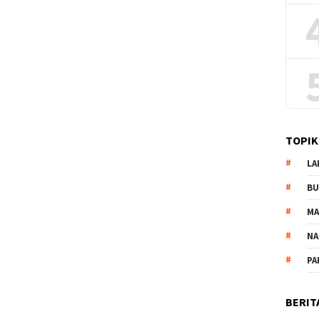
TOPIK
LA
B
M
NA
PA
BERIT