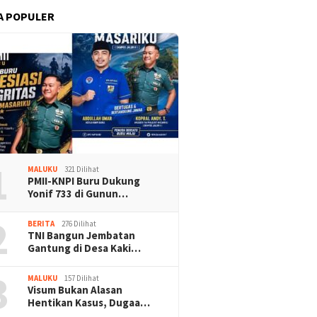
A POPULER
1
MALUKU
321 Dilihat
PMII-KNPI Buru Dukung
Yonif 733 di Gunun…
2
BERITA
276 Dilihat
TNI Bangun Jembatan
Gantung di Desa Kaki…
3
MALUKU
157 Dilihat
Visum Bukan Alasan
Hentikan Kasus, Dugaa…