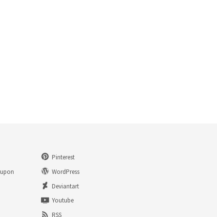
Pinterest
eupon
WordPress
n
Deviantart
Youtube
RSS