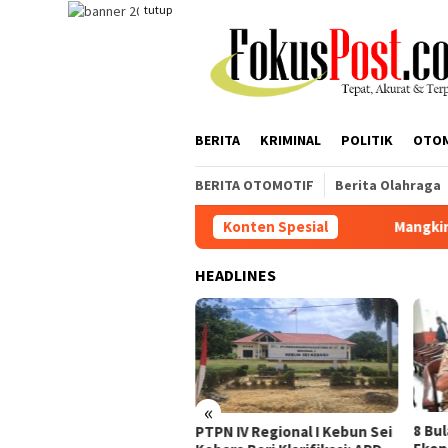
Loncat
tutup
ke
konten
BERITA
KRIMINAL
POLITIK
OTO
BERITA OTOMOTIF
Berita Olahraga
Konten Spesial
Mangkir Dipanggil Penyid
HEADLINES
«
gkir Dipanggil Penyidik,
8 Bu
PTPN IV Regional I Kebun Sei