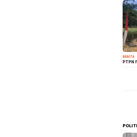
BERITA
PTPN I
POLIT