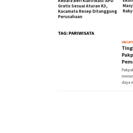
Berdalih PH di Medan,
Ekon
Kebara Beri Klarifikasi: APD
ban Minta Polisi
Masy
Gratis Sesuai Aturan K3,
tindak Tegas
Raky
Kacamata Resep Ditanggung
Perusahaan
TAG:
PARIWISATA
UNCAT
Ting
Pakp
Pema
Pakpa
menun
daya 