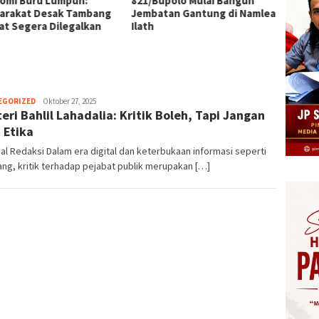
omi Buru Lumpuh:
821/Bupolo Mulai Bangun
AA, Rp
arakat Desak Tambang
Jembatan Gantung di Namlea
dalam 
at Segera Dilegalkan
Ilath
Herman.
EGORIZED
Oktober 27, 2025
eri Bahlil Lahadalia: Kritik Boleh, Tapi Jangan
Damanik
 Etika
ial Redaksi Dalam era digital dan keterbukaan informasi seperti
ng, kritik terhadap pejabat publik merupakan […]