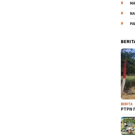
M
NA
PA
BERIT
BERITA
PTPN I