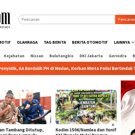
Pencaria
MOTIF
OLAHRAGA
TAG BERITA
BERITA OTOMOTIF
LAINNYA
Kejahatan
Nissan
Bulutangkis
DKI Jakarta
Gerindra
B
lih PH di Medan, Korban Minta Polisi Bertindak Tegas
PTP
»
lan Tambang Ditutup,
Kodim 1506/Namlea dan Yonif
Korban