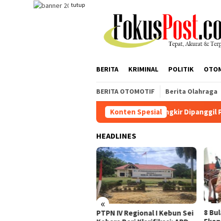
Loncat
tutup
ke
konten
BERITA
KRIMINAL
POLITIK
OTO
BERITA OTOMOTIF
Berita Olahraga
Mangkir Dipanggil Penyidik, AA Berda
Konten Spesial
HEADLINES
«
gkir Dipanggil Penyidik,
8 Bu
PTPN IV Regional I Kebun Sei