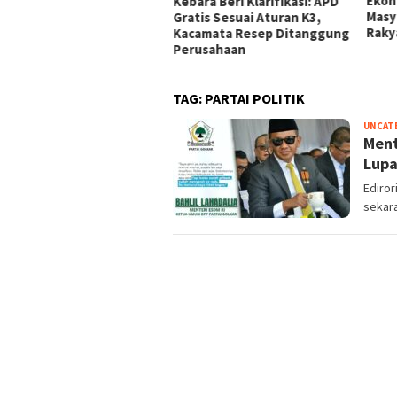
Berdalih PH di Medan,
Ekon
Kebara Beri Klarifikasi: APD
ban Minta Polisi
Masy
Gratis Sesuai Aturan K3,
tindak Tegas
Raky
Kacamata Resep Ditanggung
Perusahaan
TAG:
PARTAI POLITIK
UNCAT
Ment
Lupa
Ediror
sekara