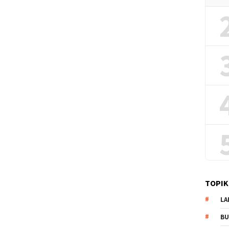
TOPIK
LA
B