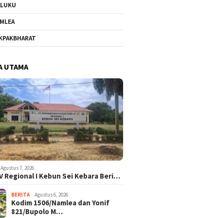
ALUKU
MLEA
KPAKBHARAT
A UTAMA
Agustus 7, 2026
V Regional I Kebun Sei Kebara Beri…
BERITA
Agustus 6, 2026
Kodim 1506/Namlea dan Yonif
821/Bupolo M…