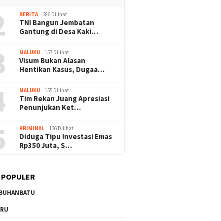
2
BERITA
286 Dilihat
TNI Bangun Jembatan
Gantung di Desa Kaki…
3
MALUKU
157 Dilihat
Visum Bukan Alasan
Hentikan Kasus, Dugaa…
4
MALUKU
155 Dilihat
Tim Rekan Juang Apresiasi
Penunjukan Ket…
5
KRIMINAL
136 Dilihat
Diduga Tipu Investasi Emas
Rp350 Juta, S…
 POPULER
BUHANBATU
URU