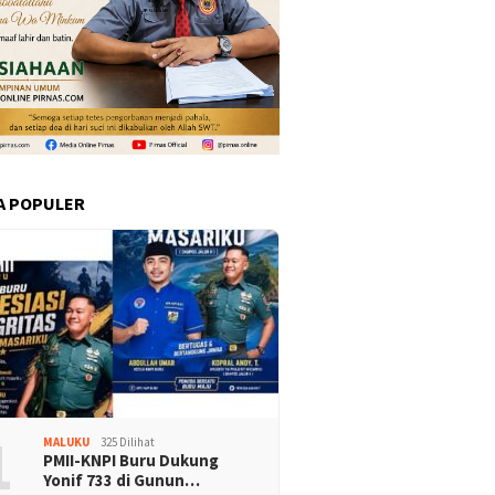
A POPULER
1
MALUKU
325 Dilihat
PMII-KNPI Buru Dukung
Yonif 733 di Gunun…