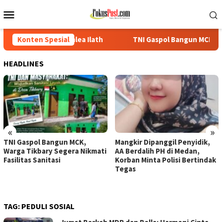
Loncat
Menu
ke
Mobile
konten
lea Ilath
Konten Spesial
TNI Gaspol Bangun MCK, Warga Tikbary Segera Ni
HEADLINES
«
»
TNI Gaspol Bangun MCK,
Mangkir Dipanggil Penyidik,
Warga Tikbary Segera Nikmati
AA Berdalih PH di Medan,
Fasilitas Sanitasi
Korban Minta Polisi Bertindak
Tegas
TAG:
PEDULI SOSIAL