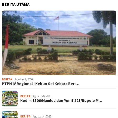
BERITA UTAMA
BERITA
Agustus 7, 2026
PTPN IV Regional I Kebun Sei Kebara Beri…
BERITA
Agustus 6, 2026
Kodim 1506/Namlea dan Yonif 821/Bupolo M…
BERITA
Agustus 4, 2026