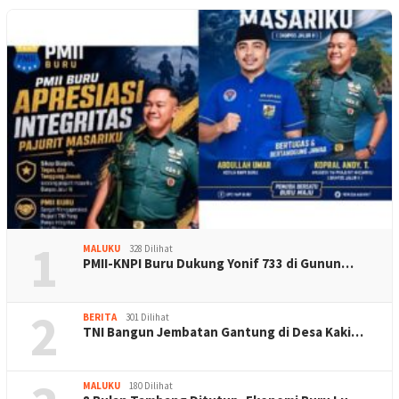
1
MALUKU
328 Dilihat
PMII-KNPI Buru Dukung Yonif 733 di Gunun…
2
BERITA
301 Dilihat
TNI Bangun Jembatan Gantung di Desa Kaki…
MALUKU
180 Dilihat