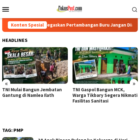
Loncat
Menu
ke
Mobile
konten
 Tegaskan Pertambangan Buru Jangan Dianaktirikan
Konten Spesial
TNI 
HEADLINES
«
»
TNI Mulai Bangun Jembatan
TNI Gaspol Bangun MCK,
Gantung di Namlea Ilath
Warga Tikbary Segera Nikmati
Fasilitas Sanitasi
TAG:
PMP