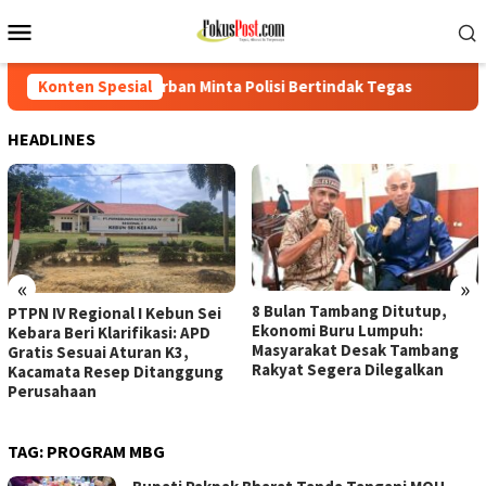
Loncat
Menu
ke
Mobile
konten
ban Minta Polisi Bertindak Tegas
Konten Spesial
PTPN IV Regional I Kebu
HEADLINES
«
»
8 Bulan Tambang Ditutup,
PTPN IV Regional I Kebun Sei
Ekonomi Buru Lumpuh:
Kebara Beri Klarifikasi: APD
Masyarakat Desak Tambang
Gratis Sesuai Aturan K3,
Rakyat Segera Dilegalkan
Kacamata Resep Ditanggung
Perusahaan
TAG:
PROGRAM MBG