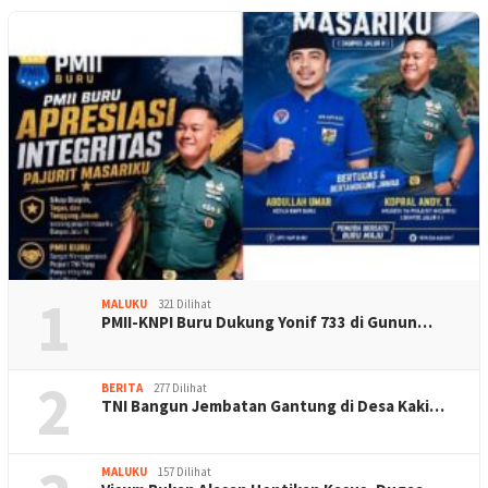
1
MALUKU
321 Dilihat
PMII-KNPI Buru Dukung Yonif 733 di Gunun…
2
BERITA
277 Dilihat
TNI Bangun Jembatan Gantung di Desa Kaki…
MALUKU
157 Dilihat