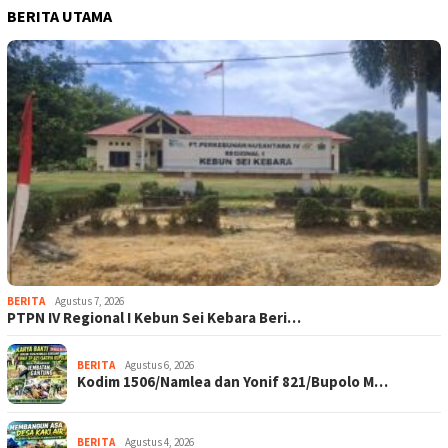
BERITA UTAMA
BERITA
Agustus 7, 2026
PTPN IV Regional I Kebun Sei Kebara Beri…
BERITA
Agustus 6, 2026
Kodim 1506/Namlea dan Yonif 821/Bupolo M…
BERITA
Agustus 4, 2026