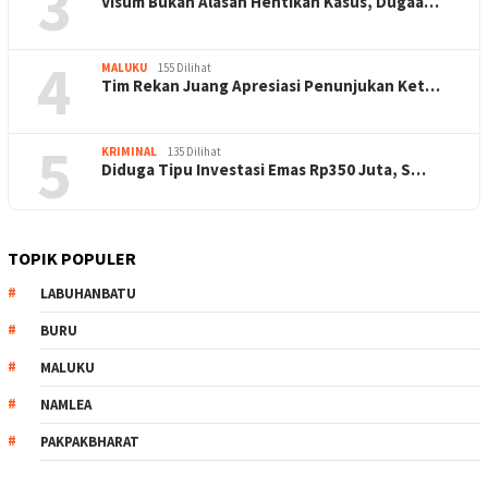
3
Visum Bukan Alasan Hentikan Kasus, Dugaa…
4
MALUKU
155 Dilihat
Tim Rekan Juang Apresiasi Penunjukan Ket…
5
KRIMINAL
135 Dilihat
Diduga Tipu Investasi Emas Rp350 Juta, S…
TOPIK POPULER
LABUHANBATU
BURU
MALUKU
NAMLEA
PAKPAKBHARAT