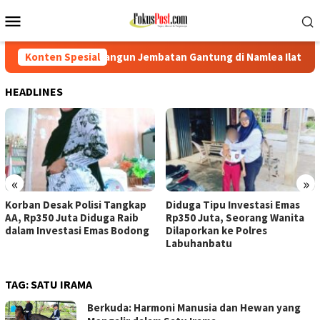
Loncat
Menu
ke
Mobile
konten
 Bangun Jembatan Gantung di Namlea Ilath
Konten Spesial
Korban Desak 
HEADLINES
«
»
Korban Desak Polisi Tangkap
Diduga Tipu Investasi Emas
AA, Rp350 Juta Diduga Raib
Rp350 Juta, Seorang Wanita
dalam Investasi Emas Bodong
Dilaporkan ke Polres
Labuhanbatu
TAG:
SATU IRAMA
Berkuda: Harmoni Manusia dan Hewan yang