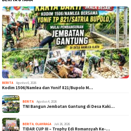
BERITA
Agustus 6, 2026
Kodim 1506/Namlea dan Yonif 821/Bupolo M…
BERITA
Agustus 4, 2026
TNI Bangun Jembatan Gantung di Desa Kaki…
BERITA
,
OLAHRAGA
Juli 26, 2026
TIDAR CUP III – Trophy Edi Romansyah Ke-…