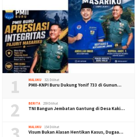
1
MALUKU
321 Dilihat
PMII-KNPI Buru Dukung Yonif 733 di Gunun…
2
BERITA
259 Dilihat
TNI Bangun Jembatan Gantung di Desa Kaki…
3
MALUKU
154 Dilihat
Visum Bukan Alasan Hentikan Kasus, Dugaa…