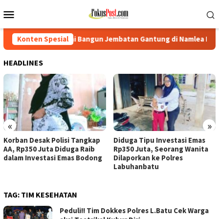
Loncat
Menu
ke
Mobile
konten
 Bangun Jembatan Gantung di Namlea Ilath
Konten Spesial
Korban Desak
HEADLINES
«
»
Korban Desak Polisi Tangkap
Diduga Tipu Investasi Emas
AA, Rp350 Juta Diduga Raib
Rp350 Juta, Seorang Wanita
dalam Investasi Emas Bodong
Dilaporkan ke Polres
Labuhanbatu
TAG:
TIM KESEHATAN
Peduli!! Tim Dokkes Polres L.Batu Cek Warga