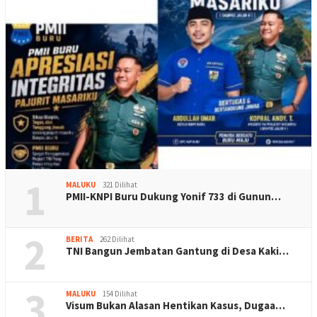
1
MALUKU
321 Dilihat
PMII-KNPI Buru Dukung Yonif 733 di Gunun…
2
BERITA
262 Dilihat
TNI Bangun Jembatan Gantung di Desa Kaki…
3
MALUKU
154 Dilihat
Visum Bukan Alasan Hentikan Kasus, Dugaa…