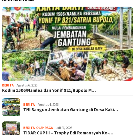
BERITA
Agustus 6, 2026
Kodim 1506/Namlea dan Yonif 821/Bupolo M…
BERITA
Agustus 4, 2026
TNI Bangun Jembatan Gantung di Desa Kaki…
BERITA
,
OLAHRAGA
Juli 26, 2026
TIDAR CUP III – Trophy Edi Romansyah Ke-…