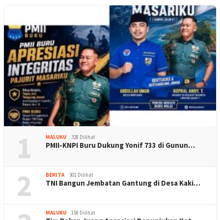
1
MALUKU
328 Dilihat
PMII-KNPI Buru Dukung Yonif 733 di Gunun…
2
BERITA
301 Dilihat
TNI Bangun Jembatan Gantung di Desa Kaki…
MALUKU
158 Dilihat