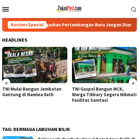
Loncat
Menu
ke
Mobile
konten
Tegaskan Pertambangan Buru Jangan Dianaktirikan
Konten Spesial
TNI M
HEADLINES
«
»
TNI Mulai Bangun Jembatan
TNI Gaspol Bangun MCK,
Gantung di Namlea Ilath
Warga Tikbary Segera Nikmati
Fasilitas Sanitasi
TAG:
DERMAGA LABUHAN BILIK