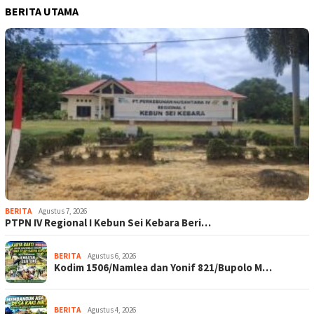
BERITA UTAMA
BERITA
Agustus 7, 2026
PTPN IV Regional I Kebun Sei Kebara Beri…
BERITA
Agustus 6, 2026
Kodim 1506/Namlea dan Yonif 821/Bupolo M…
BERITA
Agustus 4, 2026