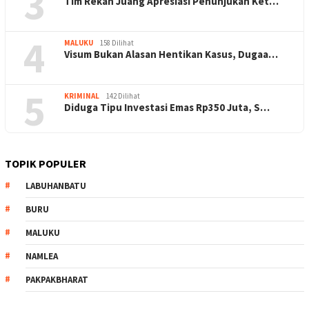
3
Tim Rekan Juang Apresiasi Penunjukan Ket…
4
MALUKU
158 Dilihat
Visum Bukan Alasan Hentikan Kasus, Dugaa…
5
KRIMINAL
142 Dilihat
Diduga Tipu Investasi Emas Rp350 Juta, S…
TOPIK POPULER
LABUHANBATU
BURU
MALUKU
NAMLEA
PAKPAKBHARAT