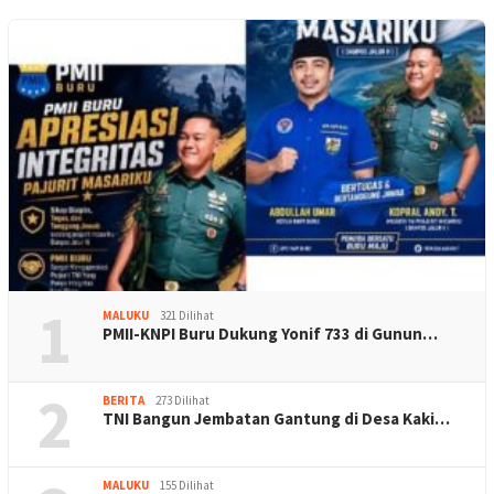
1
MALUKU
321 Dilihat
PMII-KNPI Buru Dukung Yonif 733 di Gunun…
2
BERITA
273 Dilihat
TNI Bangun Jembatan Gantung di Desa Kaki…
MALUKU
155 Dilihat