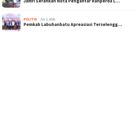
Jamri Serahkan Nota Pengantar Ranperda L…
POLITIK
Juli 2, 2026
Pemkab Labuhanbatu Apreasiasi Terselengg…