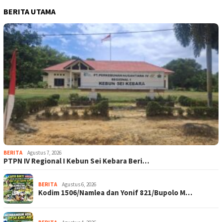
BERITA UTAMA
BERITA
Agustus 7, 2026
PTPN IV Regional I Kebun Sei Kebara Beri…
BERITA
Agustus 6, 2026
Kodim 1506/Namlea dan Yonif 821/Bupolo M…