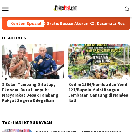
Loncat
Menu
ke
Mobile
konten
APD Gratis Sesuai Aturan K3, Kacamata Resep Ditanggung Perusaha
Konten Spesial
HEADLINES
«
»
8 Bulan Tambang Ditutup,
Kodim 1506/Namlea dan Yonif
Ekonomi Buru Lumpuh:
821/Bupolo Mulai Bangun
Masyarakat Desak Tambang
Jembatan Gantung di Namlea
Rakyat Segera Dilegalkan
Ilath
TAG:
HARI KEBUDAYAAN