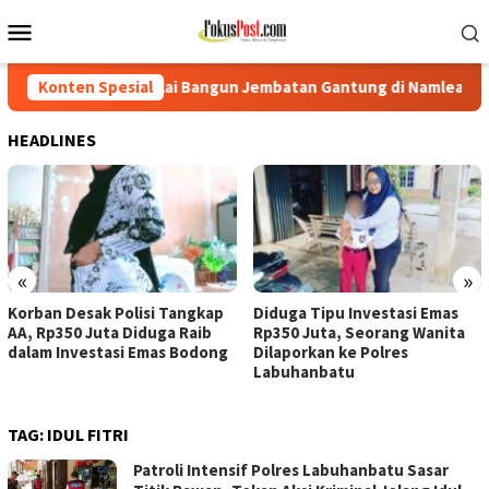
Loncat
Menu
ke
Mobile
konten
ulai Bangun Jembatan Gantung di Namlea Ilath
Konten Spesial
Korban De
HEADLINES
«
»
Korban Desak Polisi Tangkap
Diduga Tipu Investasi Emas
AA, Rp350 Juta Diduga Raib
Rp350 Juta, Seorang Wanita
dalam Investasi Emas Bodong
Dilaporkan ke Polres
Labuhanbatu
TAG:
IDUL FITRI
Patroli Intensif Polres Labuhanbatu Sasar