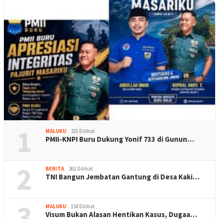
1
MALUKU
321 Dilihat
PMII-KNPI Buru Dukung Yonif 733 di Gunun…
2
BERITA
261 Dilihat
TNI Bangun Jembatan Gantung di Desa Kaki…
3
MALUKU
154 Dilihat
Visum Bukan Alasan Hentikan Kasus, Dugaa…