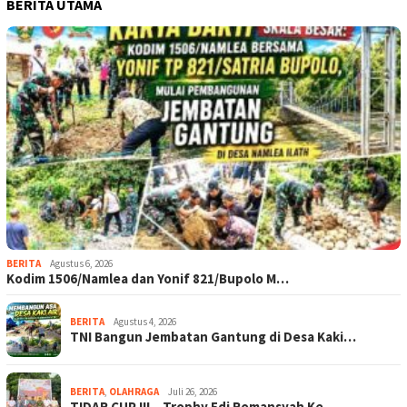
BERITA UTAMA
BERITA
Agustus 6, 2026
Kodim 1506/Namlea dan Yonif 821/Bupolo M…
BERITA
Agustus 4, 2026
TNI Bangun Jembatan Gantung di Desa Kaki…
BERITA
,
OLAHRAGA
Juli 26, 2026
TIDAR CUP III – Trophy Edi Romansyah Ke-…