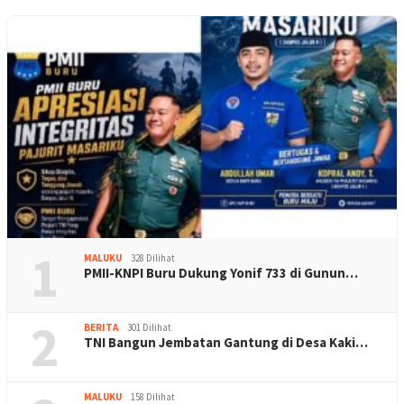
1
MALUKU
328 Dilihat
PMII-KNPI Buru Dukung Yonif 733 di Gunun…
2
BERITA
301 Dilihat
TNI Bangun Jembatan Gantung di Desa Kaki…
MALUKU
158 Dilihat