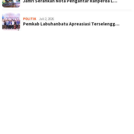
Jamri Serahkan Nota Pengantar Ranperda L…
POLITIK
Juli 2, 2026
Pemkab Labuhanbatu Apreasiasi Terselengg…