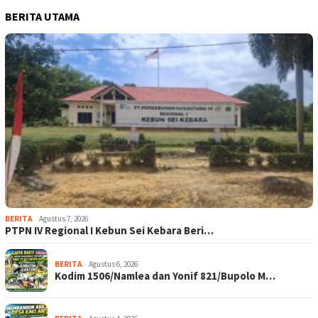
BERITA UTAMA
BERITA
Agustus 7, 2026
PTPN IV Regional I Kebun Sei Kebara Beri…
BERITA
Agustus 6, 2026
Kodim 1506/Namlea dan Yonif 821/Bupolo M…