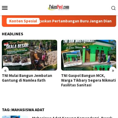
Loncat
Menu
ke
Mobile
konten
Tegaskan Pertambangan Buru Jangan Dianaktirikan
Konten Spesial
TNI M
HEADLINES
«
»
TNI Mulai Bangun Jembatan
TNI Gaspol Bangun MCK,
Gantung di Namlea Ilath
Warga Tikbary Segera Nikmati
Fasilitas Sanitasi
TAG:
MAHASISWA ADAT