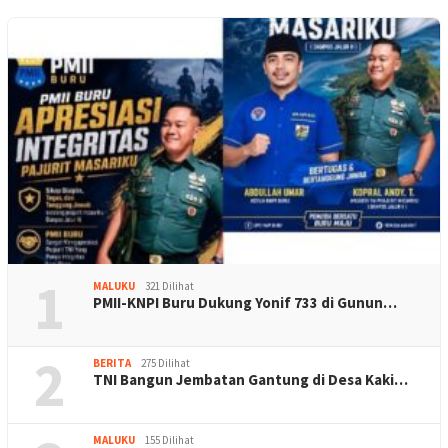
1
MALUKU
321 Dilihat
PMII-KNPI Buru Dukung Yonif 733 di Gunun…
2
BERITA
275 Dilihat
TNI Bangun Jembatan Gantung di Desa Kaki…
MALUKU
155 Dilihat