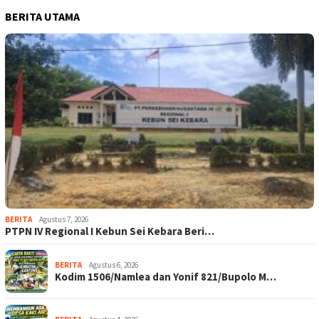
BERITA UTAMA
BERITA
Agustus 7, 2026
PTPN IV Regional I Kebun Sei Kebara Beri…
BERITA
Agustus 6, 2026
Kodim 1506/Namlea dan Yonif 821/Bupolo M…