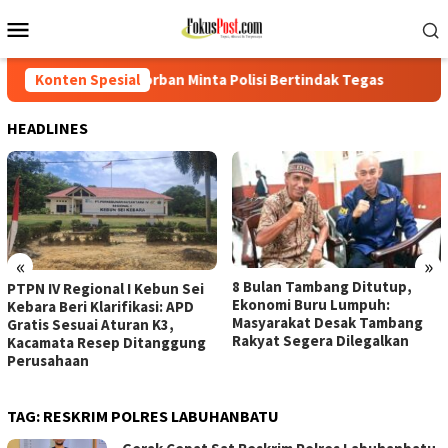
Loncat
Menu
ke
Mobile
konten
ban Minta Polisi Bertindak Tegas
Konten Spesial
PTPN IV Regional I Kebu
HEADLINES
«
»
8 Bulan Tambang Ditutup,
PTPN IV Regional I Kebun Sei
Ekonomi Buru Lumpuh:
Kebara Beri Klarifikasi: APD
Masyarakat Desak Tambang
Gratis Sesuai Aturan K3,
Rakyat Segera Dilegalkan
Kacamata Resep Ditanggung
Perusahaan
TAG:
RESKRIM POLRES LABUHANBATU