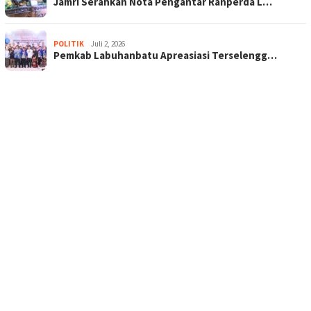
Jamri Serahkan Nota Pengantar Ranperda L…
POLITIK
Juli 2, 2026
Pemkab Labuhanbatu Apreasiasi Terselengg…