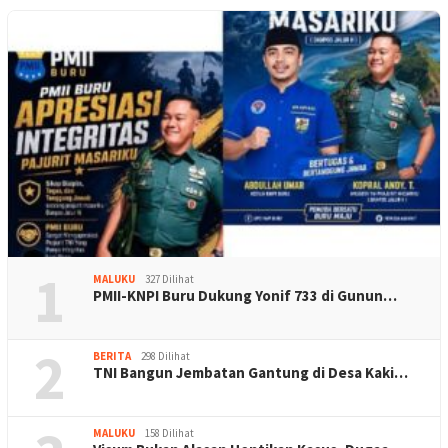
1
MALUKU
327 Dilihat
PMII-KNPI Buru Dukung Yonif 733 di Gunun…
2
BERITA
298 Dilihat
TNI Bangun Jembatan Gantung di Desa Kaki…
MALUKU
158 Dilihat