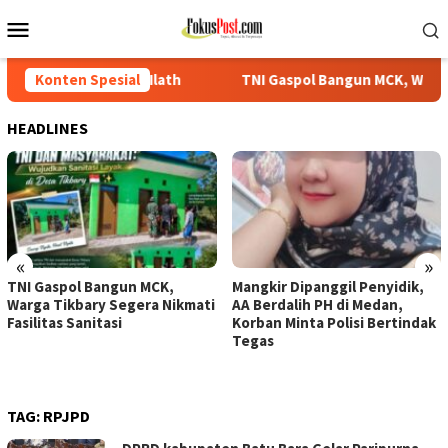
Loncat
Menu
ke
Mobile
konten
lea Ilath
Konten Spesial
TNI Gaspol Bangun MCK, Warga Tikbary Segera N
HEADLINES
«
»
TNI Gaspol Bangun MCK,
Mangkir Dipanggil Penyidik,
Warga Tikbary Segera Nikmati
AA Berdalih PH di Medan,
Fasilitas Sanitasi
Korban Minta Polisi Bertindak
Tegas
TAG:
RPJPD