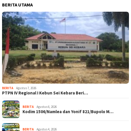
BERITA UTAMA
BERITA
Agustus 7, 2026
PTPN IV Regional I Kebun Sei Kebara Beri…
BERITA
Agustus 6, 2026
Kodim 1506/Namlea dan Yonif 821/Bupolo M…
BERITA
Agustus 4, 2026