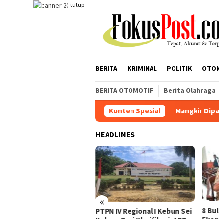
Loncat
tutup
ke
konten
BERITA
KRIMINAL
POLITIK
OTO
BERITA OTOMOTIF
Berita Olahraga
Mangkir Dipanggil Penyidik, AA Be
Konten Spesial
HEADLINES
«
gkir Dipanggil Penyidik,
8 Bu
PTPN IV Regional I Kebun Sei