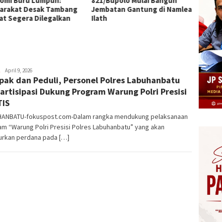
omi Buru Lumpuh:
821/Bupolo Mulai Bangun
AA, Rp
arakat Desak Tambang
Jembatan Gantung di Namlea
dalam 
at Segera Dilegalkan
Ilath
Herman.
April 9, 2026
ak dan Peduli, Personel Polres Labuhanbatu
Damanik
artisipasi Dukung Program Warung Polri Presisi
TIS
ANBATU-fokuspost.com-Dalam rangka mendukung pelaksanaan
m “Warung Polri Presisi Polres Labuhanbatu” yang akan
curkan perdana pada […]