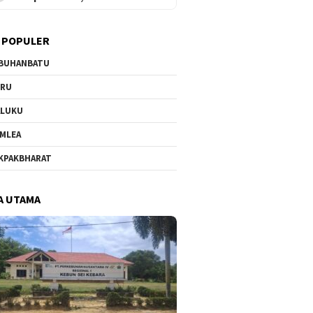
 POPULER
BUHANBATU
URU
ALUKU
MLEA
KPAKBHARAT
A UTAMA