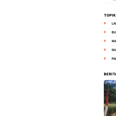
TOPIK
LA
B
M
NA
PA
BERIT