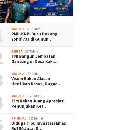
1
MALUKU
321 Dilihat
PMII-KNPI Buru Dukung
Yonif 733 di Gunun…
2
BERITA
277 Dilihat
TNI Bangun Jembatan
Gantung di Desa Kaki…
3
MALUKU
157 Dilihat
Visum Bukan Alasan
Hentikan Kasus, Dugaa…
4
MALUKU
155 Dilihat
Tim Rekan Juang Apresiasi
Penunjukan Ket…
5
KRIMINAL
135 Dilihat
Diduga Tipu Investasi Emas
Rp350 Juta, S…