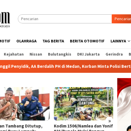
Pencaria
MOTIF
OLAHRAGA
TAG BERITA
BERITA OTOMOTIF
LAINNYA
Kejahatan
Nissan
Bulutangkis
DKI Jakarta
Gerindra
B
rdalih PH di Medan, Korban Minta Polisi Bertindak Tegas
P
»
lan Tambang Ditutup,
Kodim 1506/Namlea dan Yonif
Korban