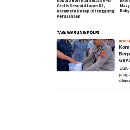
Berdalih PH di Medan,
Ekon
Kebara Beri Klarifikasi: APD
ban Minta Polisi
Masy
Gratis Sesuai Aturan K3,
tindak Tegas
Raky
Kacamata Resep Ditanggung
Perusahaan
TAG:
WARUNG POLRI
BERITA
Komp
Berp
GRA
LABUH
progra
dilun