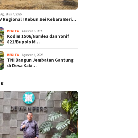
Agustus 7, 2026
V Regional I Kebun Sei Kebara Beri…
BERITA
Agustus 6, 2026
Kodim 1506/Namlea dan Yonif
821/Bupolo M…
BERITA
Agustus 4, 2026
TNI Bangun Jembatan Gantung
di Desa Kaki…
IK