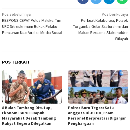
Navigasi
Pos sebelumnya
Pos berikutnya
RESPONS CEPAT Polda Maluku: Tim
Perkuat Kolaborasi, Polsek
pos
URC Ditreskrimum Bekuk Pelaku
Torgamba Gelar Silaturahmi dan
Pencurian Usai Viral di Media Sosial
Makan Bersama Stakeholder
Wilayah
POS TERKAIT
8 Bulan Tambang Ditutup,
Polres Buru Tegas: Satu
Ekonomi Buru Lumpuh:
Anggota Di-PTDH, Enam
Masyarakat Desak Tambang
Personel Berprestasi Diganjar
Rakyat Segera Dilegalkan
Penghargaan