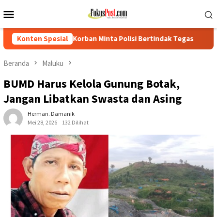
Loncat
Menu
ke
Mobile
konten
inta Polisi Bertindak Tegas
Konten Spesial
PTPN IV Regional I Kebun Sei
Beranda
Maluku
BUMD Harus Kelola Gunung Botak,
Jangan Libatkan Swasta dan Asing
Herman. Damanik
Mei 28, 2026
132 Dilihat