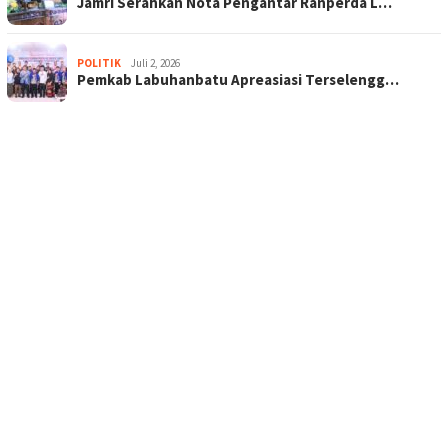
Jamri Serahkan Nota Pengantar Ranperda L…
POLITIK
Juli 2, 2026
Pemkab Labuhanbatu Apreasiasi Terselengg…