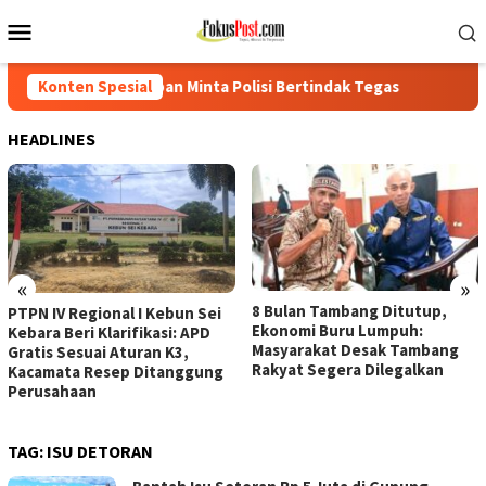
Loncat
Menu
ke
Mobile
konten
an Minta Polisi Bertindak Tegas
Konten Spesial
PTPN IV Regional I Kebun
HEADLINES
«
»
8 Bulan Tambang Ditutup,
PTPN IV Regional I Kebun Sei
Ekonomi Buru Lumpuh:
Kebara Beri Klarifikasi: APD
Masyarakat Desak Tambang
Gratis Sesuai Aturan K3,
Rakyat Segera Dilegalkan
Kacamata Resep Ditanggung
Perusahaan
TAG:
ISU DETORAN