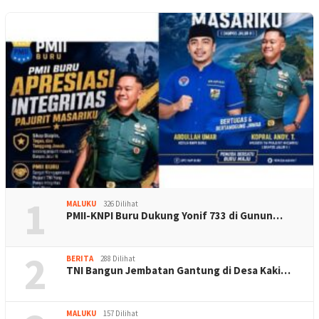
1
MALUKU
326 Dilihat
PMII-KNPI Buru Dukung Yonif 733 di Gunun…
2
BERITA
288 Dilihat
TNI Bangun Jembatan Gantung di Desa Kaki…
MALUKU
157 Dilihat