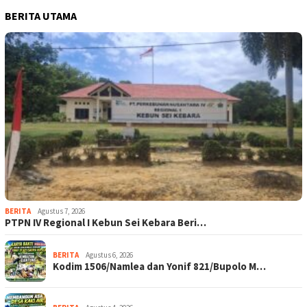
BERITA UTAMA
BERITA
Agustus 7, 2026
PTPN IV Regional I Kebun Sei Kebara Beri…
BERITA
Agustus 6, 2026
Kodim 1506/Namlea dan Yonif 821/Bupolo M…