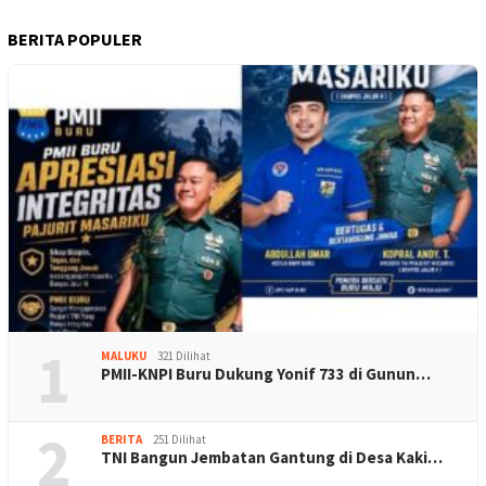
BERITA POPULER
1
MALUKU
321 Dilihat
PMII-KNPI Buru Dukung Yonif 733 di Gunun…
2
BERITA
251 Dilihat
TNI Bangun Jembatan Gantung di Desa Kaki…