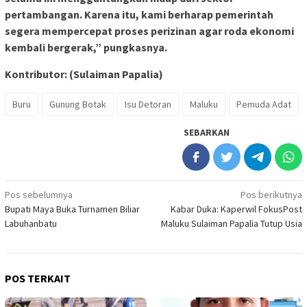
pertambangan. Karena itu, kami berharap pemerintah
segera mempercepat proses perizinan agar roda ekonomi
kembali bergerak,” pungkasnya.
Kontributor: (Sulaiman Papalia)
Buru
Gunung Botak
Isu Detoran
Maluku
Pemuda Adat
SEBARKAN
Navigasi
Pos sebelumnya
Pos berikutnya
Bupati Maya Buka Turnamen Biliar
Kabar Duka: Kaperwil FokusPost
pos
Labuhanbatu
Maluku Sulaiman Papalia Tutup Usia
POS TERKAIT