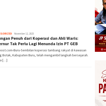
Herman.
EGORIZED
November 12, 2025
ngan Penuh dari Koperasi dan Ahli Waris:
Damanik
rnur Tak Perlu Lagi Menunda Izin PT GEB
post.com-Buru-Sembilan koperasi tambang rakyat di kawasan
 Botak, Kabupaten Buru, telah mengambil langkah bersejarah.
a […]