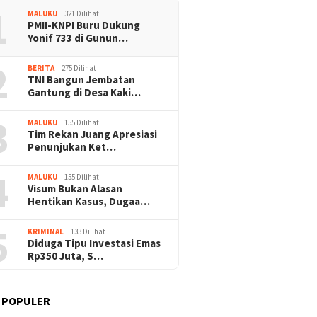
1
MALUKU
321 Dilihat
PMII-KNPI Buru Dukung
Yonif 733 di Gunun…
2
BERITA
275 Dilihat
TNI Bangun Jembatan
Gantung di Desa Kaki…
3
MALUKU
155 Dilihat
Tim Rekan Juang Apresiasi
Penunjukan Ket…
4
MALUKU
155 Dilihat
Visum Bukan Alasan
Hentikan Kasus, Dugaa…
5
KRIMINAL
133 Dilihat
Diduga Tipu Investasi Emas
Rp350 Juta, S…
 POPULER