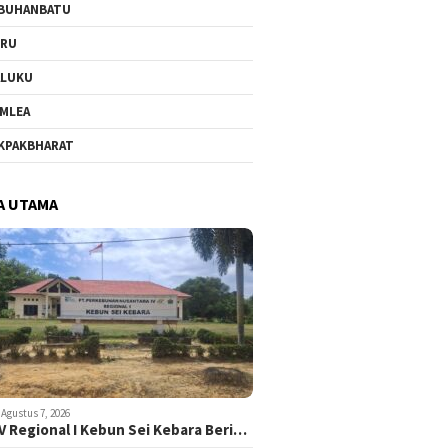
BUHANBATU
URU
ALUKU
MLEA
KPAKBHARAT
A UTAMA
Agustus 7, 2026
V Regional I Kebun Sei Kebara Beri…