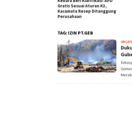
Berdalih PH di Medan,
Kebara Beri Klarifikasi: APD
ban Minta Polisi
Gratis Sesuai Aturan K3,
tindak Tegas
Kacamata Resep Ditanggung
Perusahaan
TAG:
IZIN PT.GEB
UNCAT
Duku
Gube
fokus
Gunung
Merek