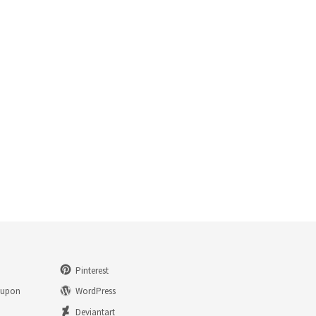
Pinterest
eupon
WordPress
n
Deviantart