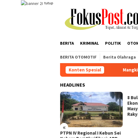
Loncat
tutup
ke
konten
BERITA
KRIMINAL
POLITIK
OTO
BERITA OTOMOTIF
Berita Olahraga
Konten Spesial
Mangkir Dipanggil Pe
HEADLINES
8 Bu
Ekon
Masy
Raky
«
gkir Dipanggil Penyidik,
PTPN IV Regional I Kebun Sei