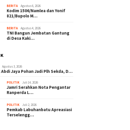
BERITA
Agustus 6, 2026
Kodim 1506/Namlea dan Yonif
821/Bupolo M…
BERITA
Agustus 4, 2026
TNI Bangun Jembatan Gantung
di Desa Kaki…
IK
Agustus 3, 2026
 Abdi Jaya Pohan Jadi Plh Sekda, D…
POLITIK
Juli 14, 2026
Jamri Serahkan Nota Pengantar
Ranperda L…
POLITIK
Juli 2, 2026
Pemkab Labuhanbatu Apreasiasi
Terselengg…