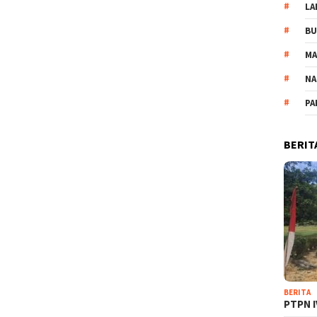
LA
B
M
NA
PA
BERIT
BERITA
PTPN I