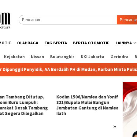
Pencaria
MOTIF
OLAHRAGA
TAG BERITA
BERITA OTOMOTIF
LAINNYA
Kejahatan
Nissan
Bulutangkis
DKI Jakarta
Gerindra
B
nyidik, AA Berdalih PH di Medan, Korban Minta Polisi Bertindak T
lan Tambang Ditutup,
Kodim 1506/Namlea dan Yonif
Korban
omi Buru Lumpuh:
821/Bupolo Mulai Bangun
AA, Rp
arakat Desak Tambang
Jembatan Gantung di Namlea
dalam 
at Segera Dilegalkan
Ilath
»