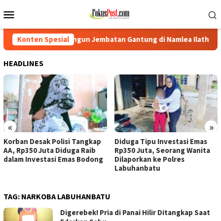
Loncat
Menu
ke
Mobile
konten
angun Jembatan Gantung di Namlea Ilath
Konten Spesial
Korban Desak Po
HEADLINES
«
»
Korban Desak Polisi Tangkap
Diduga Tipu Investasi Emas
AA, Rp350 Juta Diduga Raib
Rp350 Juta, Seorang Wanita
dalam Investasi Emas Bodong
Dilaporkan ke Polres
Labuhanbatu
TAG:
NARKOBA LABUHANBATU
Digerebek! Pria di Panai Hilir Ditangkap Saat