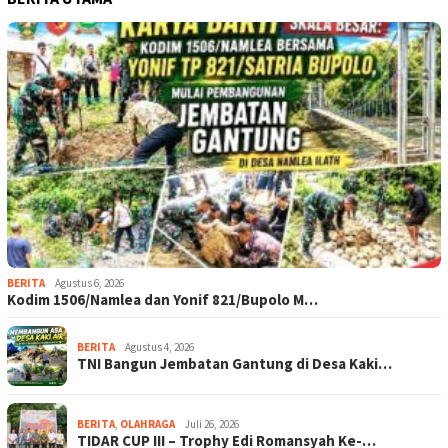
BERITA
Agustus 6, 2026
Kodim 1506/Namlea dan Yonif 821/Bupolo M…
BERITA
Agustus 4, 2026
TNI Bangun Jembatan Gantung di Desa Kaki…
BERITA
,
OLAHRAGA
Juli 26, 2026
TIDAR CUP III – Trophy Edi Romansyah Ke-…