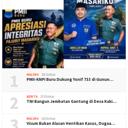
1
MALUKU
321 Dilihat
PMII-KNPI Buru Dukung Yonif 733 di Gunun…
2
BERITA
273 Dilihat
TNI Bangun Jembatan Gantung di Desa Kaki…
3
MALUKU
155 Dilihat
Visum Bukan Alasan Hentikan Kasus, Dugaa…