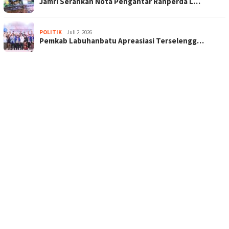
Jamri Serahkan Nota Pengantar Ranperda L…
POLITIK
Juli 2, 2026
Pemkab Labuhanbatu Apreasiasi Terselengg…