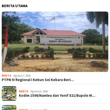
BERITA UTAMA
BERITA
Agustus 7, 2026
PTPN IV Regional I Kebun Sei Kebara Beri…
BERITA
Agustus 6, 2026
Kodim 1506/Namlea dan Yonif 821/Bupolo M…