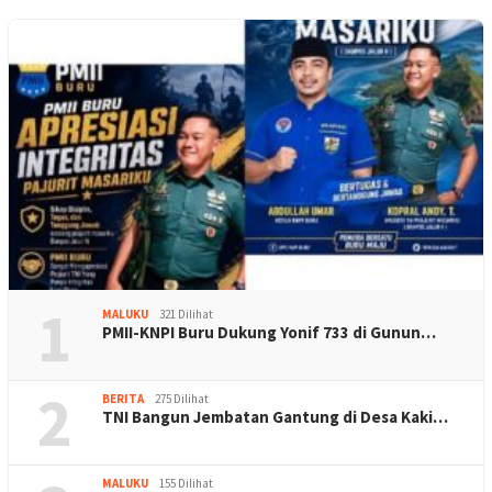
1
MALUKU
321 Dilihat
PMII-KNPI Buru Dukung Yonif 733 di Gunun…
2
BERITA
275 Dilihat
TNI Bangun Jembatan Gantung di Desa Kaki…
MALUKU
155 Dilihat