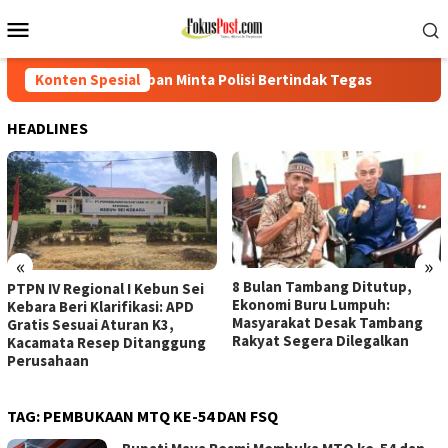
Loncat
Menu
ke
Mobile
konten
ban Minta Polisi Bertindak Tegas
Konten Spesial
PTPN IV Regional I Kebu
HEADLINES
«
»
8 Bulan Tambang Ditutup,
PTPN IV Regional I Kebun Sei
Ekonomi Buru Lumpuh:
Kebara Beri Klarifikasi: APD
Masyarakat Desak Tambang
Gratis Sesuai Aturan K3,
Rakyat Segera Dilegalkan
Kacamata Resep Ditanggung
Perusahaan
TAG:
PEMBUKAAN MTQ KE-54 DAN FSQ