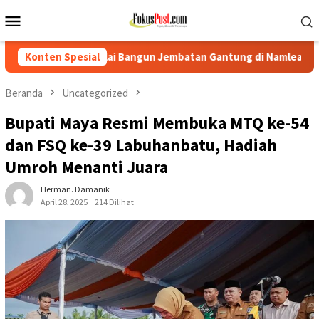
Loncat
Menu
ke
Mobile
konten
Mulai Bangun Jembatan Gantung di Namlea Ilath
Konten Spesial
Korban D
Beranda
Uncategorized
Bupati Maya Resmi Membuka MTQ ke-54
dan FSQ ke-39 Labuhanbatu, Hadiah
Umroh Menanti Juara
Herman. Damanik
April 28, 2025
214 Dilihat