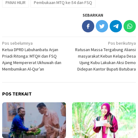
PANAI HILIR
Pembukaan MTQ ke-54 dan FSQ
SEBARKAN
Navigasi
Pos sebelumnya
Pos berikutnya
Ketua DPRD Labuhanbatu Arjan
Ratusan Massa Tergabung Aliansi
pos
Priadi Ritonga: MTQH dan FSQ
masyarakat Kebun Kelapa Desa
Ajang Mempererat Ukhuwah dan
Ujung Kubu Lakukan Aksi Demo
Membumikan Al-Qur’an
Didepan Kantor Bupati Batubara
POS TERKAIT