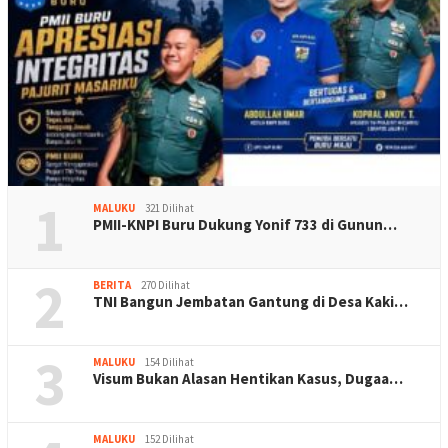
1
MALUKU
321 Dilihat
PMII-KNPI Buru Dukung Yonif 733 di Gunun…
2
BERITA
270 Dilihat
TNI Bangun Jembatan Gantung di Desa Kaki…
3
MALUKU
154 Dilihat
Visum Bukan Alasan Hentikan Kasus, Dugaa…
MALUKU
152 Dilihat