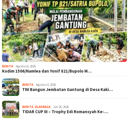
BERITA
Agustus 6, 2026
Kodim 1506/Namlea dan Yonif 821/Bupolo M…
BERITA
Agustus 4, 2026
TNI Bangun Jembatan Gantung di Desa Kaki…
BERITA
,
OLAHRAGA
Juli 26, 2026
TIDAR CUP III – Trophy Edi Romansyah Ke-…