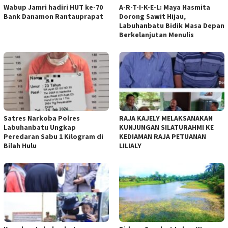
Wabup Jamri hadiri HUT ke-70
A-R-T-I-K-E-L: Maya Hasmita
Bank Danamon Rantauprapat
Dorong Sawit Hijau,
Labuhanbatu Bidik Masa Depan
Berkelanjutan Menulis
Satres Narkoba Polres
RAJA KAJELY MELAKSANAKAN
Labuhanbatu Ungkap
KUNJUNGAN SILATURAHMI KE
Peredaran Sabu 1 Kilogram di
KEDIAMAN RAJA PETUANAN
Bilah Hulu
LILIALY