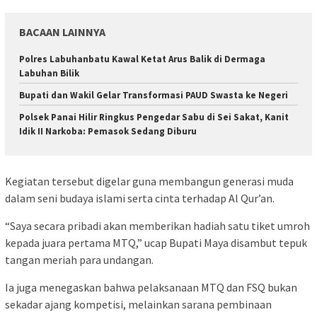
BACAAN LAINNYA
Polres Labuhanbatu Kawal Ketat Arus Balik di Dermaga
Labuhan Bilik
Bupati dan Wakil Gelar Transformasi PAUD Swasta ke Negeri
Polsek Panai Hilir Ringkus Pengedar Sabu di Sei Sakat, Kanit
Idik II Narkoba: Pemasok Sedang Diburu
Kegiatan tersebut digelar guna membangun generasi muda
dalam seni budaya islami serta cinta terhadap Al Qur’an.
“Saya secara pribadi akan memberikan hadiah satu tiket umroh
kepada juara pertama MTQ,” ucap Bupati Maya disambut tepuk
tangan meriah para undangan.
Ia juga menegaskan bahwa pelaksanaan MTQ dan FSQ bukan
sekadar ajang kompetisi, melainkan sarana pembinaan