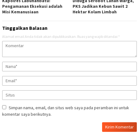
Kapolres Labuhanbatu:
Diduga Serobot Lahan Warga,
Pengamanan Eksekusi adalah
PKS Jadikan Kebun Sawit 2
Misi Kemanusiaan
Hektar Kolam Limbah
Tinggalkan Balasan
Alamat email Anda tidak akan dipublikasikan.
Ruas yang wajib ditandai
*
Simpan nama, email, dan situs web saya pada peramban ini untuk
komentar saya berikutnya.