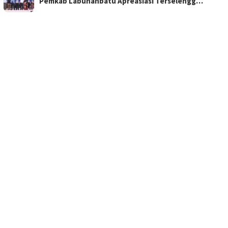
Pemkab Labuhanbatu Apreasiasi Terselengg…