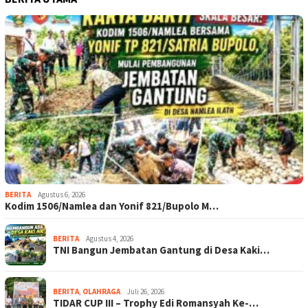
BERITA
Agustus 6, 2026
Kodim 1506/Namlea dan Yonif 821/Bupolo M…
BERITA
Agustus 4, 2026
TNI Bangun Jembatan Gantung di Desa Kaki…
BERITA
,
OLAHRAGA
Juli 26, 2026
TIDAR CUP III – Trophy Edi Romansyah Ke-…