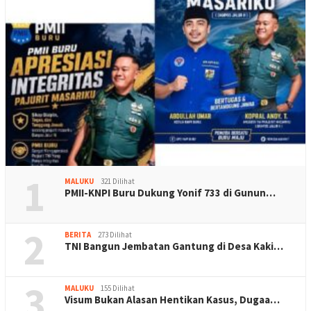
1
MALUKU
321 Dilihat
PMII-KNPI Buru Dukung Yonif 733 di Gunun…
2
BERITA
273 Dilihat
TNI Bangun Jembatan Gantung di Desa Kaki…
3
MALUKU
155 Dilihat
Visum Bukan Alasan Hentikan Kasus, Dugaa…