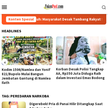
Loncat
Menu
ke
Mobile
konten
puh: Masyarakat Desak Tambang Rakyat Segera Dilegalkan
Konten Spesial
HEADLINES
«
»
Korban Desak Polisi Tangkap
Kodim 1506/Namlea dan Yonif
AA, Rp350 Juta Diduga Raib
821/Bupolo Mulai Bangun
dalam Investasi Emas Bodong
Jembatan Gantung di Namlea
Ilath
TAG:
PEREDARAN NARKOBA
Digerebek! Pria di Panai Hilir Ditangkap Saat