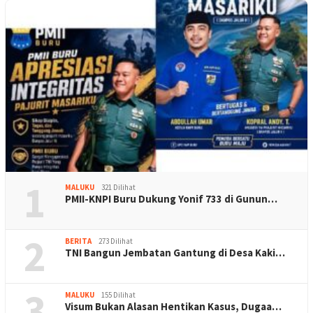
1
MALUKU
321 Dilihat
PMII-KNPI Buru Dukung Yonif 733 di Gunun…
2
BERITA
273 Dilihat
TNI Bangun Jembatan Gantung di Desa Kaki…
3
MALUKU
155 Dilihat
Visum Bukan Alasan Hentikan Kasus, Dugaa…