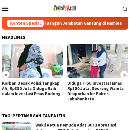
Loncat
Menu
ke
Mobile
konten
o Mulai Bangun Jembatan Gantung di Namlea Ilath
Konten Spesial
Korban
HEADLINES
«
»
Korban Desak Polisi Tangkap
Diduga Tipu Investasi Emas
AA, Rp350 Juta Diduga Raib
Rp350 Juta, Seorang Wanita
dalam Investasi Emas Bodong
Dilaporkan ke Polres
Labuhanbatu
TAG:
PERTAMBGAN TANPA IZIN
Wakil Ketua Pemuda Adat Buru Apresiasi