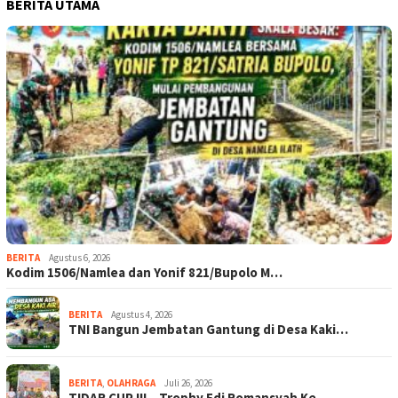
BERITA UTAMA
BERITA
Agustus 6, 2026
Kodim 1506/Namlea dan Yonif 821/Bupolo M…
BERITA
Agustus 4, 2026
TNI Bangun Jembatan Gantung di Desa Kaki…
BERITA
,
OLAHRAGA
Juli 26, 2026
TIDAR CUP III – Trophy Edi Romansyah Ke-…