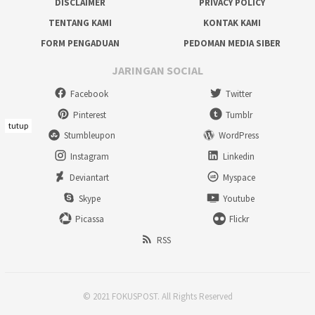
DISCLAIMER
PRIVACY POLICY
TENTANG KAMI
KONTAK KAMI
FORM PENGADUAN
PEDOMAN MEDIA SIBER
JARINGAN SOCIAL
Facebook
Twitter
Pinterest
Tumblr
tutup
Stumbleupon
WordPress
Instagram
Linkedin
Deviantart
Myspace
Skype
Youtube
Picassa
Flickr
RSS
© 2021 FOKUSPOST. All Rights Reserved