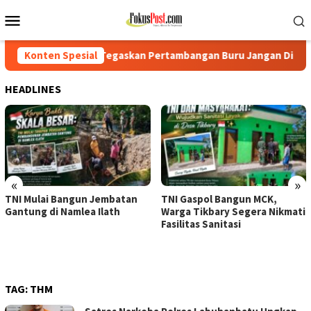
Loncat
Menu
ke
Mobile
konten
 Tegaskan Pertambangan Buru Jangan Dianaktirikan
Konten Spesial
TNI 
HEADLINES
«
»
TNI Mulai Bangun Jembatan
TNI Gaspol Bangun MCK,
Gantung di Namlea Ilath
Warga Tikbary Segera Nikmati
Fasilitas Sanitasi
TAG:
THM