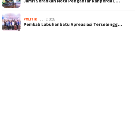
Jamri Serahkan Nota Pengantar Ranperda L…
POLITIK
Juli 2, 2026
Pemkab Labuhanbatu Apreasiasi Terselengg…