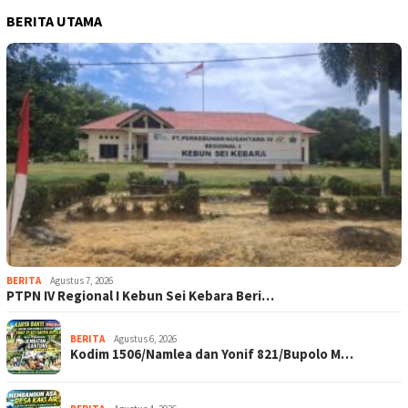
BERITA UTAMA
BERITA
Agustus 7, 2026
PTPN IV Regional I Kebun Sei Kebara Beri…
BERITA
Agustus 6, 2026
Kodim 1506/Namlea dan Yonif 821/Bupolo M…