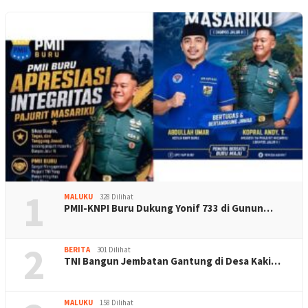
1
MALUKU
328 Dilihat
PMII-KNPI Buru Dukung Yonif 733 di Gunun…
2
BERITA
301 Dilihat
TNI Bangun Jembatan Gantung di Desa Kaki…
MALUKU
158 Dilihat