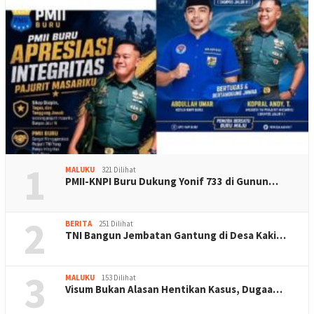
1
MALUKU
321 Dilihat
PMII-KNPI Buru Dukung Yonif 733 di Gunun…
2
BERITA
251 Dilihat
TNI Bangun Jembatan Gantung di Desa Kaki…
3
MALUKU
153 Dilihat
Visum Bukan Alasan Hentikan Kasus, Dugaa…