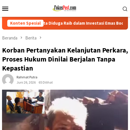
Loncat
Menu
ke
Mobile
konten
iduga Raib dalam Investasi Emas Bodong
Konten Spesial
Diduga Tipu Inv
Beranda
Berita
Korban Pertanyakan Kelanjutan Perkara,
Proses Hukum Dinilai Berjalan Tanpa
Kepastian
Rahmat Putra
Juni 26, 2026
65 Dilihat