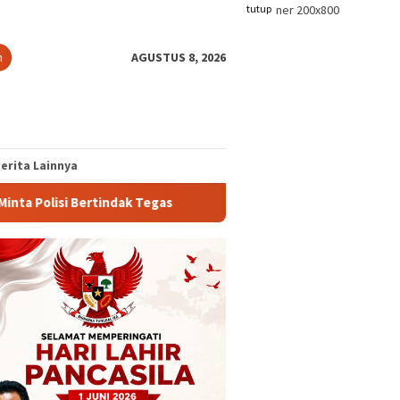
tutup
n
AGUSTUS 8, 2026
erita Lainnya
Tegas
PTPN IV Regional I Kebun Sei Kebara Beri Klarifik