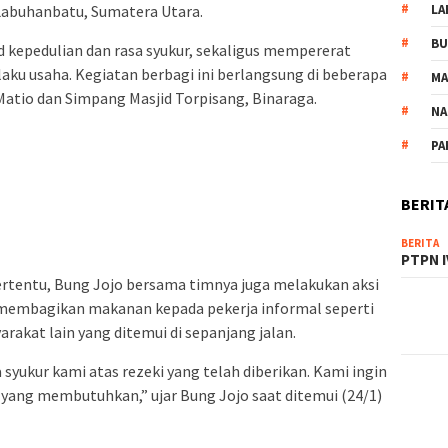
LA
Labuhanbatu, Sumatera Utara.
B
jud kepedulian dan rasa syukur, sekaligus mempererat
ku usaha. Kegiatan berbagi ini berlangsung di beberapa
M
 Matio dan Simpang Masjid Torpisang, Binaraga.
NA
PA
BERIT
BERITA
PTPN I
tertentu, Bung Jojo bersama timnya juga melakukan aksi
 membagikan makanan kepada pekerja informal seperti
rakat lain yang ditemui di sepanjang jalan.
syukur kami atas rezeki yang telah diberikan. Kami ingin
yang membutuhkan,” ujar Bung Jojo saat ditemui (24/1)