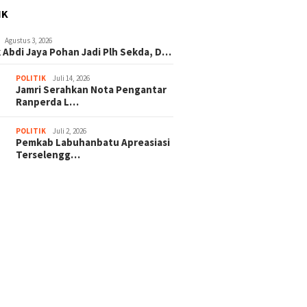
IK
Agustus 3, 2026
 Abdi Jaya Pohan Jadi Plh Sekda, D…
POLITIK
Juli 14, 2026
Jamri Serahkan Nota Pengantar
Ranperda L…
POLITIK
Juli 2, 2026
Pemkab Labuhanbatu Apreasiasi
Terselengg…