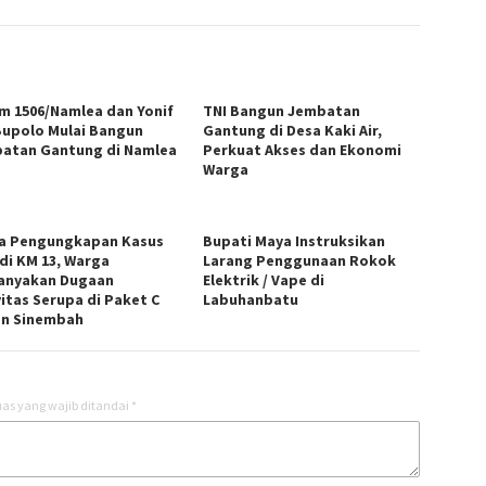
m 1506/Namlea dan Yonif
TNI Bangun Jembatan
Bupolo Mulai Bangun
Gantung di Desa Kaki Air,
atan Gantung di Namlea
Perkuat Akses dan Ekonomi
Warga
a Pengungkapan Kasus
Bupati Maya Instruksikan
di KM 13, Warga
Larang Penggunaan Rokok
anyakan Dugaan
Elektrik / Vape di
vitas Serupa di Paket C
Labuhanbatu
n Sinembah
as yang wajib ditandai
*