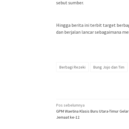
sebut sumber.
Hingga berita ini terbit target ber
dan berjalan lancar sebagaimana m
Berbagi Rezeki
Bung Jojo dan Tim
Navigasi
Pos sebelumnya
GPM Waetina Klasis Buru Utara-Timur Gelar
pos
Jemaat ke-12