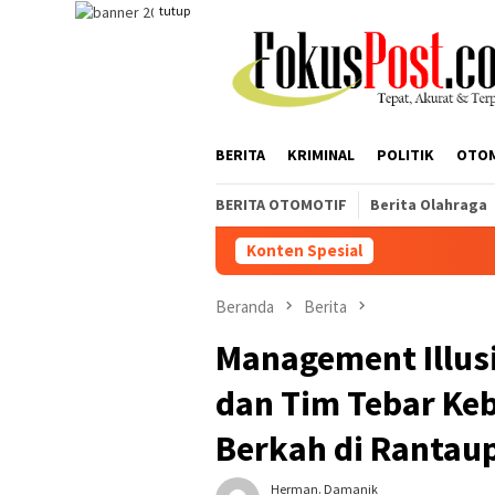
Loncat
tutup
ke
konten
BERITA
KRIMINAL
POLITIK
OTO
BERITA OTOMOTIF
Berita Olahraga
Konten Spesial
Mangkir Dipanggil P
Beranda
Berita
Management Illus
dan Tim Tebar Ke
Berkah di Rantau
Herman. Damanik