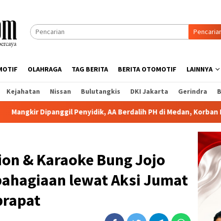
Pencaria
MOTIF
OLAHRAGA
TAG BERITA
BERITA OTOMOTIF
LAINNYA
Kejahatan
Nissan
Bulutangkis
DKI Jakarta
Gerindra
B
enyidik, AA Berdalih PH di Medan, Korban Minta Polisi Bertindak 
ion & Karaoke Bung Jojo
bahagiaan lewat Aksi Jumat
prapat