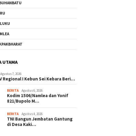
BUHANBATU
URU
ALUKU
MLEA
KPAKBHARAT
A UTAMA
Agustus 7, 2026
V Regional I Kebun Sei Kebara Beri…
BERITA
Agustus 6, 2026
Kodim 1506/Namlea dan Yonif
821/Bupolo M…
BERITA
Agustus 4, 2026
TNI Bangun Jembatan Gantung
di Desa Kaki…