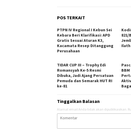
POS TERKAIT
PTPN IV Regional I Kebun Sei
Kodi
Kebara Beri Klarifikasi: APD
821/
Gratis Sesuai Aturan K3,
Jemb
Kacamata Resep Ditanggung
Ilath
Perusahaan
TIDAR CUP III – Trophy Edi
Pasc
Romansyah Ke-5 Resmi
BBM 
Dibuka, Jadi Ajang Persatuan
Pert
Pemuda dan Semarak HUT RI
Akti
ke-81
Baga
Tinggalkan Balasan
Alamat email Anda tidak akan dipublikasikan.
Ru