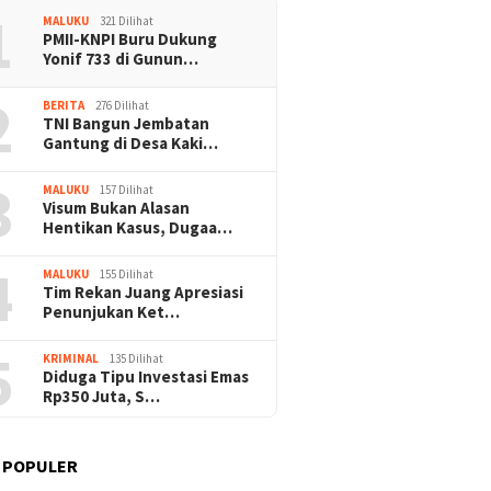
1
MALUKU
321 Dilihat
PMII-KNPI Buru Dukung
Yonif 733 di Gunun…
2
BERITA
276 Dilihat
TNI Bangun Jembatan
Gantung di Desa Kaki…
3
MALUKU
157 Dilihat
Visum Bukan Alasan
Hentikan Kasus, Dugaa…
4
MALUKU
155 Dilihat
Tim Rekan Juang Apresiasi
Penunjukan Ket…
5
KRIMINAL
135 Dilihat
Diduga Tipu Investasi Emas
Rp350 Juta, S…
 POPULER