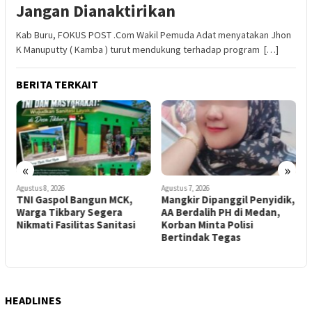
Jangan Dianaktirikan
Kab Buru, FOKUS POST .Com Wakil Pemuda Adat menyatakan Jhon
K Manuputty ( Kamba ) turut mendukung terhadap program […]
BERITA TERKAIT
«
»
Agustus 8, 2026
Agustus 7, 2026
A
n
TNI Gaspol Bangun MCK,
Mangkir Dipanggil Penyidik,
P
Warga Tikbary Segera
AA Berdalih PH di Medan,
S
Nikmati Fasilitas Sanitasi
Korban Minta Polisi
A
Bertindak Tegas
K
HEADLINES