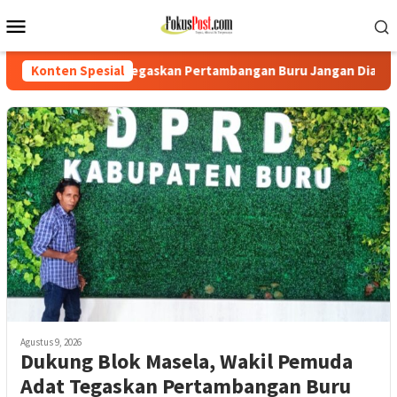
Loncat
Menu
ke
Mobile
konten
dat Tegaskan Pertambangan Buru Jangan Dianaktirikan
Konten Spesial
T
Agustus 9, 2026
Dukung Blok Masela, Wakil Pemuda
Adat Tegaskan Pertambangan Buru