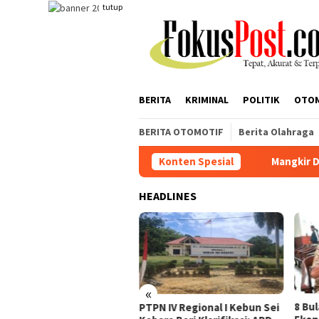
Loncat
tutup
ke
konten
BERITA
KRIMINAL
POLITIK
OTO
BERITA OTOMOTIF
Berita Olahraga
Konten Spesial
Mangkir Dipanggil Penyidi
HEADLINES
«
gkir Dipanggil Penyidik,
8 Bu
PTPN IV Regional I Kebun Sei