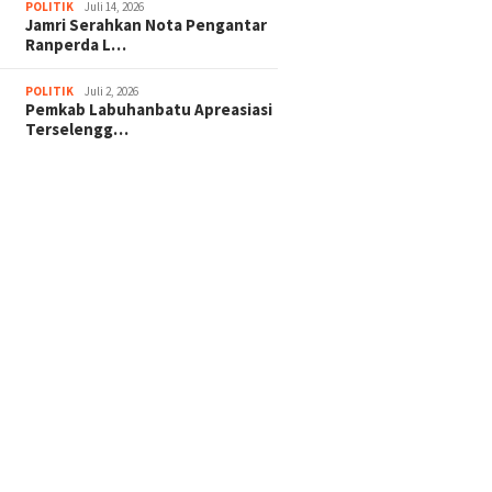
POLITIK
Juli 14, 2026
Jamri Serahkan Nota Pengantar
Ranperda L…
POLITIK
Juli 2, 2026
Pemkab Labuhanbatu Apreasiasi
Terselengg…