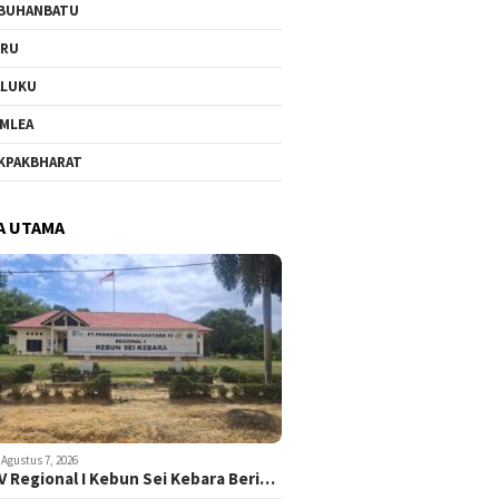
BUHANBATU
URU
ALUKU
MLEA
KPAKBHARAT
A UTAMA
Agustus 7, 2026
V Regional I Kebun Sei Kebara Beri…