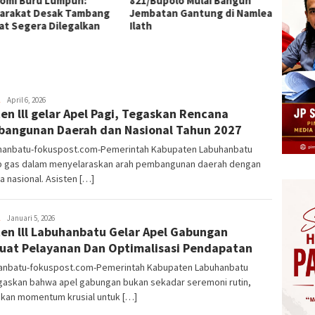
omi Buru Lumpuh:
821/Bupolo Mulai Bangun
AA, Rp
arakat Desak Tambang
Jembatan Gantung di Namlea
dalam 
at Segera Dilegalkan
Ilath
Herman.
April 6, 2026
ten lll gelar Apel Pagi, Tegaskan Rencana
Damanik
angunan Daerah dan Nasional Tahun 2027
anbatu-fokuspost.com-Pemerintah Kabupaten Labuhanbatu
p gas dalam menyelaraskan arah pembangunan daerah dengan
 nasional. Asisten […]
Herman.
Januari 5, 2026
ten lll Labuhanbatu Gelar Apel Gabungan
Damanik
uat Pelayanan Dan Optimalisasi Pendapatan
anbatu-fokuspost.com-Pemerintah Kabupaten Labuhanbatu
askan bahwa apel gabungan bukan sekadar seremoni rutin,
nkan momentum krusial untuk […]