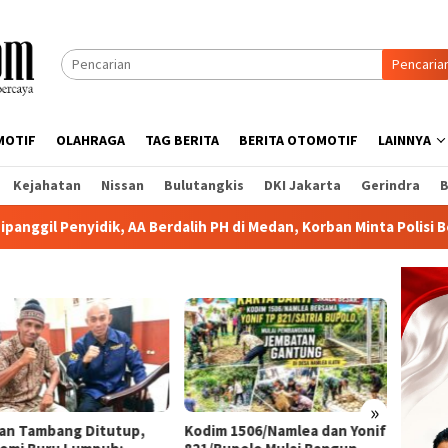
Pencaria
MOTIF
OLAHRAGA
TAG BERITA
BERITA OTOMOTIF
LAINNYA
Kejahatan
Nissan
Bulutangkis
DKI Jakarta
Gerindra
B
k, AA Berdalih PH di Medan, Korban Minta Polisi Bertindak Tegas
»
lan Tambang Ditutup,
Kodim 1506/Namlea dan Yonif
Korban