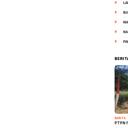
LA
B
M
NA
PA
BERIT
BERITA
PTPN I