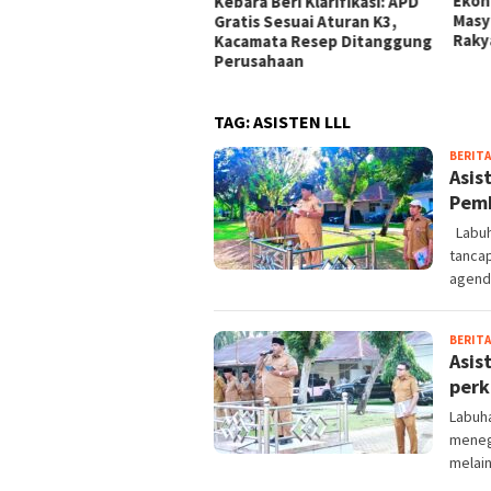
Berdalih PH di Medan,
Ekon
Kebara Beri Klarifikasi: APD
ban Minta Polisi
Masy
Gratis Sesuai Aturan K3,
tindak Tegas
Raky
Kacamata Resep Ditanggung
Perusahaan
TAG:
ASISTEN LLL
BERITA
Asis
Pemb
Labuh
tanca
agenda
BERITA
Asis
perk
Labuh
meneg
melai