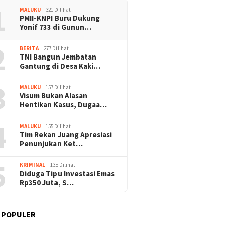
1
MALUKU
321 Dilihat
PMII-KNPI Buru Dukung
Yonif 733 di Gunun…
2
BERITA
277 Dilihat
TNI Bangun Jembatan
Gantung di Desa Kaki…
3
MALUKU
157 Dilihat
Visum Bukan Alasan
Hentikan Kasus, Dugaa…
4
MALUKU
155 Dilihat
Tim Rekan Juang Apresiasi
Penunjukan Ket…
5
KRIMINAL
135 Dilihat
Diduga Tipu Investasi Emas
Rp350 Juta, S…
 POPULER