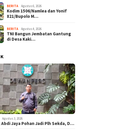
BERITA
Agustus 6, 2026
Kodim 1506/Namlea dan Yonif
821/Bupolo M…
BERITA
Agustus 4, 2026
TNI Bangun Jembatan Gantung
di Desa Kaki…
IK
Agustus 3, 2026
 Abdi Jaya Pohan Jadi Plh Sekda, D…