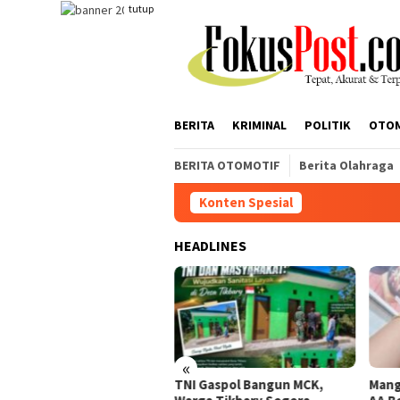
Loncat
tutup
ke
konten
BERITA
KRIMINAL
POLITIK
OTO
BERITA OTOMOTIF
Berita Olahraga
Konten Spesial
TNI Mu
HEADLINES
«
 Mulai Bangun Jembatan
TNI Gaspol Bangun MCK,
Mang