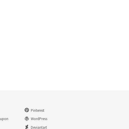
Pinterest
eupon
WordPress
n
Deviantart