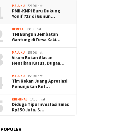
1
MALUKU
328 Dilihat
PMII-KNPI Buru Dukung
Yonif 733 di Gunun…
2
BERITA
300 Dilihat
TNI Bangun Jembatan
Gantung di Desa Kaki…
3
MALUKU
158 Dilihat
Visum Bukan Alasan
Hentikan Kasus, Dugaa…
4
MALUKU
156 Dilihat
Tim Rekan Juang Apresiasi
Penunjukan Ket…
5
KRIMINAL
141 Dilihat
Diduga Tipu Investasi Emas
Rp350 Juta, S…
 POPULER