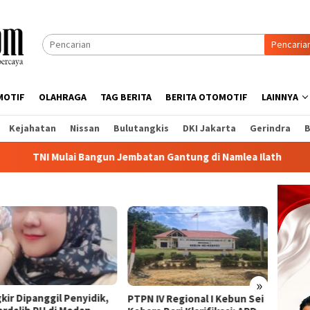
Pencaria
MOTIF
OLAHRAGA
TAG BERITA
BERITA OTOMOTIF
LAINNYA
Kejahatan
Nissan
Bulutangkis
DKI Jakarta
Gerindra
B
lai Bangun Jembatan Gantung di Namlea Ilath
TNI Gaspol
»
kir Dipanggil Penyidik,
8 Bula
PTPN IV Regional I Kebun Sei