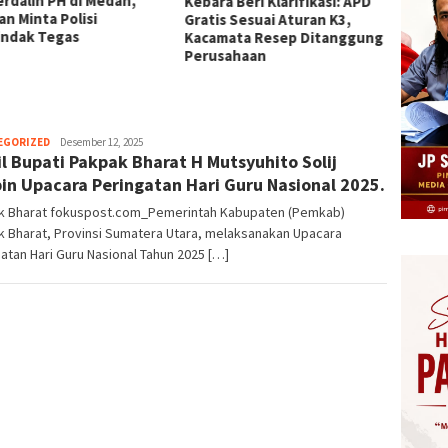
erdalih PH di Medan,
Ekono
Kebara Beri Klarifikasi: APD
an Minta Polisi
Masya
Gratis Sesuai Aturan K3,
indak Tegas
Rakyat
Kacamata Resep Ditanggung
Perusahaan
Herman.
EGORIZED
Desember 12, 2025
l Bupati Pakpak Bharat H Mutsyuhito Solij
Damanik
in Upacara Peringatan Hari Guru Nasional 2025.
k Bharat fokuspost.com_Pemerintah Kabupaten (Pemkab)
 Bharat, Provinsi Sumatera Utara, melaksanakan Upacara
atan Hari Guru Nasional Tahun 2025 […]