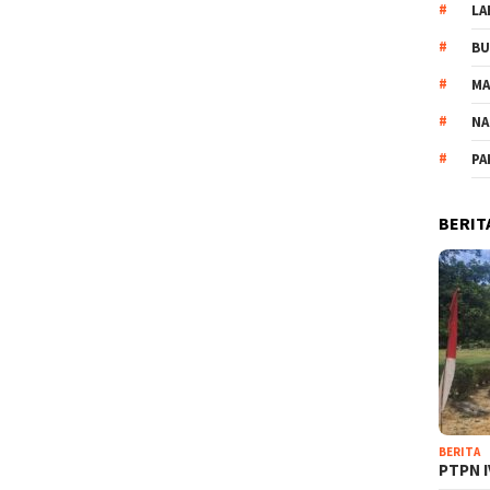
LA
B
M
NA
PA
BERIT
BERITA
PTPN I