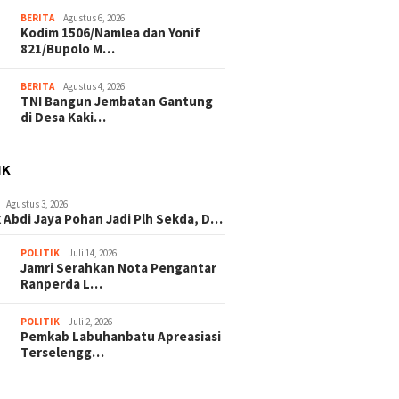
BERITA
Agustus 6, 2026
Kodim 1506/Namlea dan Yonif
821/Bupolo M…
BERITA
Agustus 4, 2026
TNI Bangun Jembatan Gantung
di Desa Kaki…
IK
Agustus 3, 2026
 Abdi Jaya Pohan Jadi Plh Sekda, D…
POLITIK
Juli 14, 2026
Jamri Serahkan Nota Pengantar
Ranperda L…
POLITIK
Juli 2, 2026
Pemkab Labuhanbatu Apreasiasi
Terselengg…