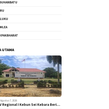
BUHANBATU
URU
ALUKU
MLEA
KPAKBHARAT
A UTAMA
Agustus 7, 2026
V Regional I Kebun Sei Kebara Beri…