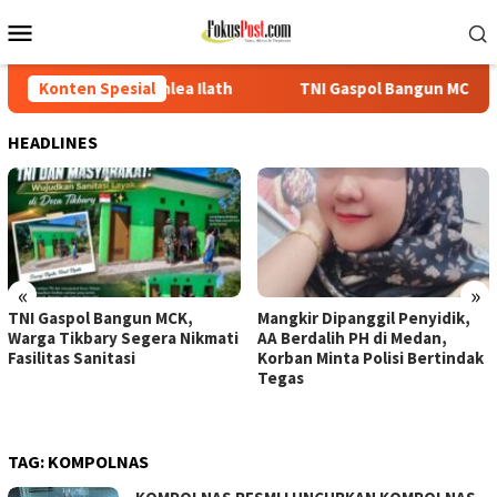
Loncat
Menu
ke
Mobile
konten
lea Ilath
Konten Spesial
TNI Gaspol Bangun MCK, Warga Tikbary Segera N
HEADLINES
«
»
TNI Gaspol Bangun MCK,
Mangkir Dipanggil Penyidik,
Warga Tikbary Segera Nikmati
AA Berdalih PH di Medan,
Fasilitas Sanitasi
Korban Minta Polisi Bertindak
Tegas
TAG:
KOMPOLNAS