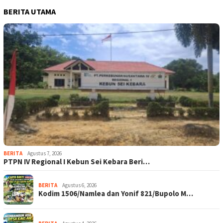
BERITA UTAMA
BERITA
Agustus 7, 2026
PTPN IV Regional I Kebun Sei Kebara Beri…
BERITA
Agustus 6, 2026
Kodim 1506/Namlea dan Yonif 821/Bupolo M…