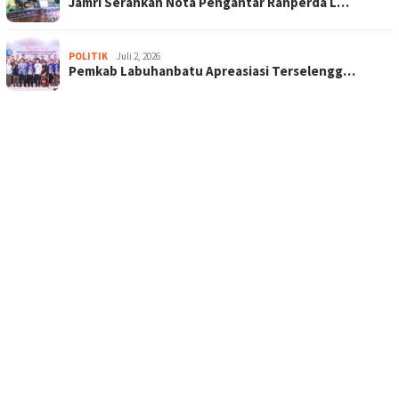
Jamri Serahkan Nota Pengantar Ranperda L…
POLITIK
Juli 2, 2026
Pemkab Labuhanbatu Apreasiasi Terselengg…