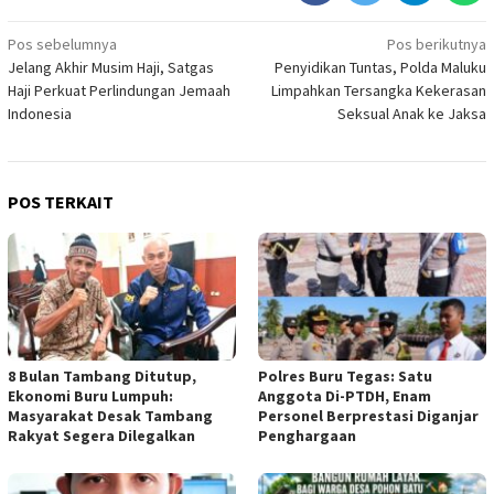
Navigasi
Pos sebelumnya
Pos berikutnya
Jelang Akhir Musim Haji, Satgas
Penyidikan Tuntas, Polda Maluku
pos
Haji Perkuat Perlindungan Jemaah
Limpahkan Tersangka Kekerasan
Indonesia
Seksual Anak ke Jaksa
POS TERKAIT
8 Bulan Tambang Ditutup,
Polres Buru Tegas: Satu
Ekonomi Buru Lumpuh:
Anggota Di-PTDH, Enam
Masyarakat Desak Tambang
Personel Berprestasi Diganjar
Rakyat Segera Dilegalkan
Penghargaan