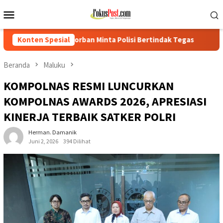
Loncat
Menu
ke
Mobile
konten
inta Polisi Bertindak Tegas
Konten Spesial
PTPN IV Regional I Kebun Sei
Beranda
Maluku
KOMPOLNAS RESMI LUNCURKAN
KOMPOLNAS AWARDS 2026, APRESIASI
KINERJA TERBAIK SATKER POLRI
Herman. Damanik
Juni 2, 2026
394 Dilihat