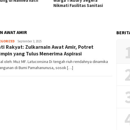
h
Warga Tikbary Segera
AA Berdalih PH di Medan,
Nikmati Fasilitas Sanitasi
Korban Minta Polisi
Bertindak Tegas
IN AWAT AMIR
BERIT
Herman.
EGORIZED
September 3, 2025
ti Rakyat: Zulkarnain Awat Amir, Potret
Damanik
mpin yang Tulus Menerima Aspirasi
ial oleh: Muz MF. Latuconsina Di tengah riuh rendahnya dinamika
ngunan di Bumi Pamahanunusa, sosok […]