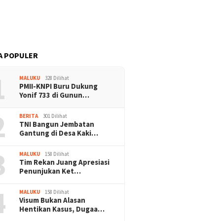
Pemuda Adat Tegaskan
Kebara Beri Klarifikasi: APD
Pertambangan Buru Jang
Gratis Sesuai Aturan K3,
Dianaktirikan
Kacamata Resep Ditanggung
Perusahaan
A POPULER
1
MALUKU
328 Dilihat
PMII-KNPI Buru Dukung
Yonif 733 di Gunun…
2
BERITA
301 Dilihat
TNI Bangun Jembatan
Gantung di Desa Kaki…
3
MALUKU
158 Dilihat
Tim Rekan Juang Apresiasi
Penunjukan Ket…
4
MALUKU
158 Dilihat
Visum Bukan Alasan
Hentikan Kasus, Dugaa…