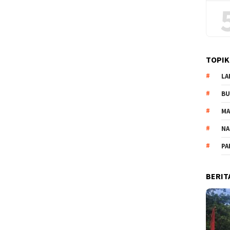
TOPIK
LA
B
M
NA
PA
BERIT