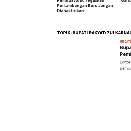
Pemuda Adat Tegaskan
Gantung di Namlea Ilat
i: APD
Pertambangan Buru Jangan
K3,
Dianaktirikan
anggung
TOPIK:
BUPATI RAKYAT: ZULKARNA
UNCAT
Bupa
Pemi
Editor
pemba