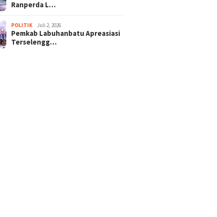
Ranperda L…
POLITIK
Juli 2, 2026
Pemkab Labuhanbatu Apreasiasi
Terselengg…