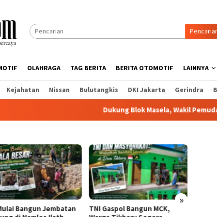
Pencaria
MOTIF
OLAHRAGA
TAG BERITA
BERITA OTOMOTIF
LAINNYA
Kejahatan
Nissan
Bulutangkis
DKI Jakarta
Gerindra
B
Dukung Blok Masela, Wakil Pemuda Adat T
»
batan
TNI Gaspol Bangun MCK,
Mangkir Dipanggil Penyid