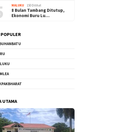
5
MALUKU
150 Dilihat
8 Bulan Tambang Ditutup,
Ekonomi Buru Lu…
 POPULER
BUHANBATU
URU
ALUKU
MLEA
KPAKBHARAT
A UTAMA