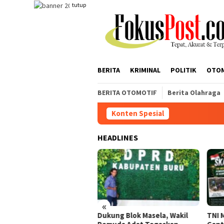
Loncat
tutup
ke
konten
BERITA
KRIMINAL
POLITIK
OTO
BERITA OTOMOTIF
Berita Olahraga
Konten Spesial
HEADLINES
«
Dukung Blok Masela, Wakil
TNI Mulai Bangun Jem
bun Sei