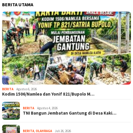
BERITA UTAMA
BERITA
Agustus 6, 2026
Kodim 1506/Namlea dan Yonif 821/Bupolo M…
BERITA
Agustus 4, 2026
TNI Bangun Jembatan Gantung di Desa Kaki…
BERITA
,
OLAHRAGA
Juli 26, 2026