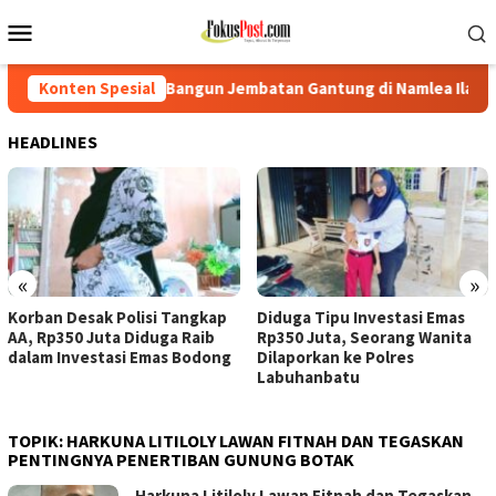
Loncat
Menu
ke
Mobile
konten
Bangun Jembatan Gantung di Namlea Ilath
Konten Spesial
Korban Desak P
HEADLINES
«
»
Korban Desak Polisi Tangkap
Diduga Tipu Investasi Emas
AA, Rp350 Juta Diduga Raib
Rp350 Juta, Seorang Wanita
dalam Investasi Emas Bodong
Dilaporkan ke Polres
Labuhanbatu
TOPIK:
HARKUNA LITILOLY LAWAN FITNAH DAN TEGASKAN
PENTINGNYA PENERTIBAN GUNUNG BOTAK
Harkuna Litiloly Lawan Fitnah dan Tegaskan