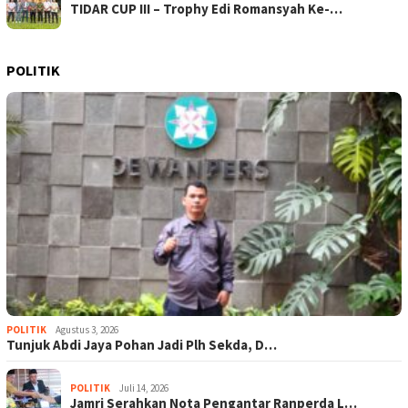
TIDAR CUP III – Trophy Edi Romansyah Ke-…
POLITIK
POLITIK
Agustus 3, 2026
Tunjuk Abdi Jaya Pohan Jadi Plh Sekda, D…
POLITIK
Juli 14, 2026
Jamri Serahkan Nota Pengantar Ranperda L…