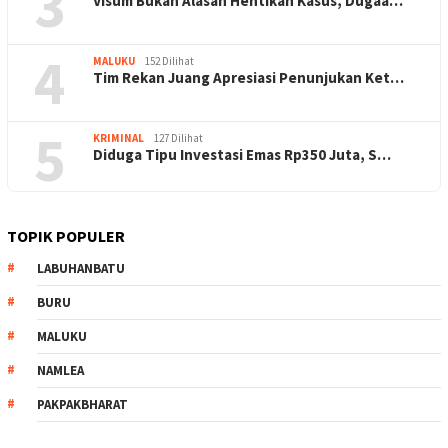
3
Visum Bukan Alasan Hentikan Kasus, Dugaa…
4
MALUKU
152 Dilihat
Tim Rekan Juang Apresiasi Penunjukan Ket…
5
KRIMINAL
127 Dilihat
Diduga Tipu Investasi Emas Rp350 Juta, S…
TOPIK POPULER
LABUHANBATU
BURU
MALUKU
NAMLEA
PAKPAKBHARAT