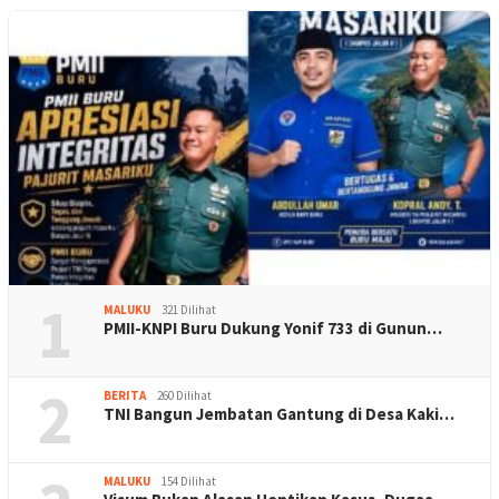
1
MALUKU
321 Dilihat
PMII-KNPI Buru Dukung Yonif 733 di Gunun…
2
BERITA
260 Dilihat
TNI Bangun Jembatan Gantung di Desa Kaki…
MALUKU
154 Dilihat