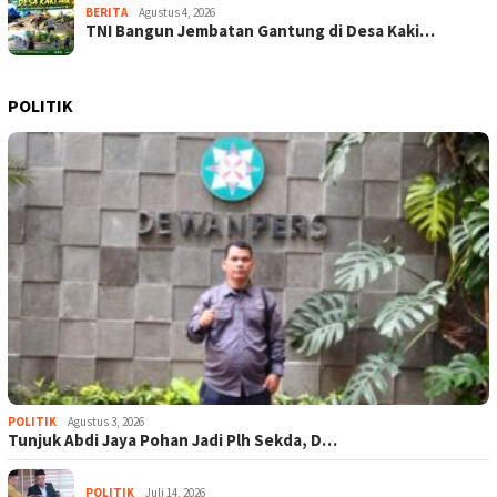
BERITA
Agustus 4, 2026
TNI Bangun Jembatan Gantung di Desa Kaki…
POLITIK
POLITIK
Agustus 3, 2026
Tunjuk Abdi Jaya Pohan Jadi Plh Sekda, D…
POLITIK
Juli 14, 2026