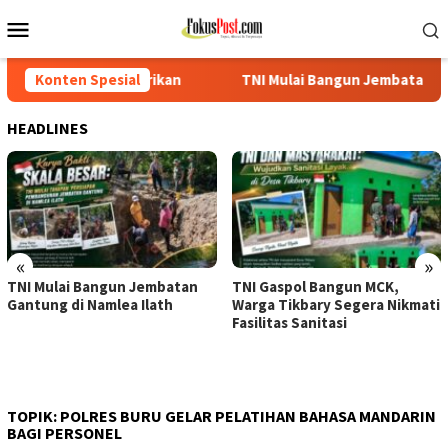
Loncat
Menu
ke
Mobile
konten
irikan
Konten Spesial
TNI Mulai Bangun Jembatan Gantung di Namlea Ila
HEADLINES
«
»
TNI Gaspol Bangun MCK,
Mangkir Dipanggil Penyidik,
Warga Tikbary Segera Nikmati
AA Berdalih PH di Medan,
Fasilitas Sanitasi
Korban Minta Polisi Bertindak
Tegas
TOPIK:
POLRES BURU GELAR PELATIHAN BAHASA MANDARIN
BAGI PERSONEL