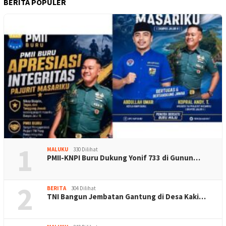
BERITA POPULER
1
MALUKU
330 Dilihat
PMII-KNPI Buru Dukung Yonif 733 di Gunun…
2
BERITA
304 Dilihat
TNI Bangun Jembatan Gantung di Desa Kaki…