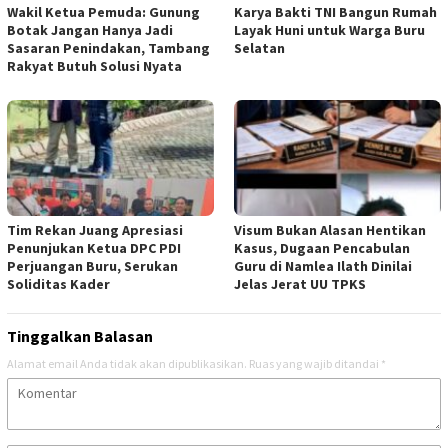
Wakil Ketua Pemuda: Gunung
Karya Bakti TNI Bangun Rumah
Botak Jangan Hanya Jadi
Layak Huni untuk Warga Buru
Sasaran Penindakan, Tambang
Selatan
Rakyat Butuh Solusi Nyata
Tim Rekan Juang Apresiasi
Visum Bukan Alasan Hentikan
Penunjukan Ketua DPC PDI
Kasus, Dugaan Pencabulan
Perjuangan Buru, Serukan
Guru di Namlea Ilath Dinilai
Soliditas Kader
Jelas Jerat UU TPKS
Tinggalkan Balasan
Alamat email Anda tidak akan dipublikasikan.
Ruas yang wajib ditandai
*