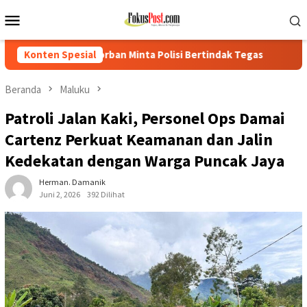
Loncat
Menu
ke
Mobile
konten
inta Polisi Bertindak Tegas
Konten Spesial
PTPN IV Regional I Kebun Sei
Beranda
Maluku
Patroli Jalan Kaki, Personel Ops Damai
Cartenz Perkuat Keamanan dan Jalin
Kedekatan dengan Warga Puncak Jaya
Herman. Damanik
Juni 2, 2026
392 Dilihat