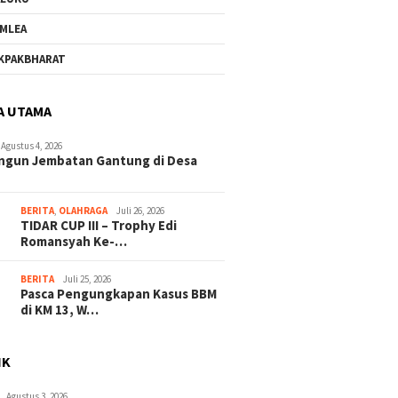
MLEA
KPAKBHARAT
A UTAMA
Agustus 4, 2026
ngun Jembatan Gantung di Desa
BERITA
,
OLAHRAGA
Juli 26, 2026
TIDAR CUP III – Trophy Edi
Romansyah Ke-…
BERITA
Juli 25, 2026
Pasca Pengungkapan Kasus BBM
di KM 13, W…
IK
Agustus 3, 2026