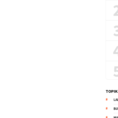
TOPIK
LA
B
M