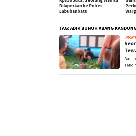
 Rp350 Juta Diduga Raib
Rp350 Juta, Seorang Wanita
Gantu
am Investasi Emas Bodong
Dilaporkan ke Polres
Perk
Labuhanbatu
Warg
TAG:
ADIK BUNUH ABANG KANDUN
UNCAT
Seor
Tewa
Batu 
sendir