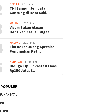
2
BERITA
251 Dilihat
TNI Bangun Jembatan
Gantung di Desa Kaki…
3
MALUKU
153 Dilihat
Visum Bukan Alasan
Hentikan Kasus, Dugaa…
4
MALUKU
152 Dilihat
Tim Rekan Juang Apresiasi
Penunjukan Ket…
5
KRIMINAL
117 Dilihat
Diduga Tipu Investasi Emas
Rp350 Juta, S…
 POPULER
BUHANBATU
URU
ALUKU