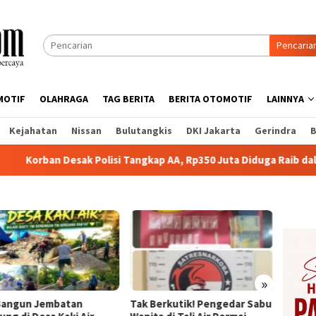
Pencaria
MOTIF
OLAHRAGA
TAG BERITA
BERITA OTOMOTIF
LAINNYA
Kejahatan
Nissan
Bulutangkis
DKI Jakarta
Gerindra
B
 Desak Polisi Tangkap AA, Rp350 Juta Diduga Raib dalam Investa
»
Bangun Jembatan
Tak Berkutik! Pengedar Sabu
Tunjuk