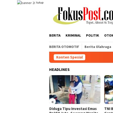
Loncat
tutup
ke
konten
BERITA
KRIMINAL
POLITIK
OTO
BERITA OTOMOTIF
Berita Olahraga
Konten Spesial
Korban
HEADLINES
«
ban Desak Polisi Tangkap
Diduga Tipu Investasi Emas
TNI 