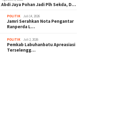
 Abdi Jaya Pohan Jadi Plh Sekda, D…
POLITIK
Juli 14, 2026
Jamri Serahkan Nota Pengantar
Ranperda L…
POLITIK
Juli 2, 2026
Pemkab Labuhanbatu Apreasiasi
Terselengg…