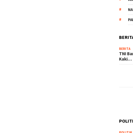
NA
PA
BERIT
BERITA
TNI Ba
Kaki…
POLIT
POLITIK