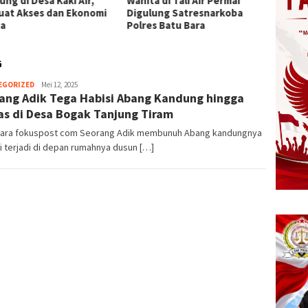
ng di Desa Kaki Air,
Wanita di Tali Air Permai
Plh Se
uat Akses dan Ekonomi
Digulung Satresnarkoba
Labuha
a
Polres Batu Bara
Bupat
G
Herman.
EGORIZED
Mei 12, 2025
ang Adik Tega Habisi Abang Kandung hingga
Damanik
s di Desa Bogak Tanjung Tiram
bara fokuspost com Seorang Adik membunuh Abang kandungnya
i terjadi di depan rumahnya dusun […]