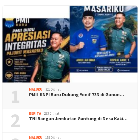
1
MALUKU
321 Dilihat
PMII-KNPI Buru Dukung Yonif 733 di Gunun…
2
BERITA
273 Dilihat
TNI Bangun Jembatan Gantung di Desa Kaki…
MALUKU
155 Dilihat