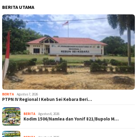
BERITA UTAMA
BERITA
Agustus 7, 2026
PTPN IV Regional I Kebun Sei Kebara Beri…
BERITA
Agustus 6, 2026
Kodim 1506/Namlea dan Yonif 821/Bupolo M…