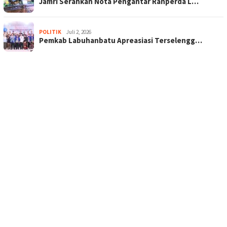
Jamri Serahkan Nota Pengantar Ranperda L…
POLITIK
Juli 2, 2026
Pemkab Labuhanbatu Apreasiasi Terselengg…