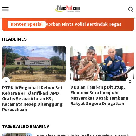
Loncat
Menu
ke
Mobile
konten
Korban Minta Polisi Bertindak Tegas
Konten Spesial
PTPN IV Regional I K
HEADLINES
«
»
8 Bulan Tambang Ditutup,
PTPN IV Regional I Kebun Sei
Ekonomi Buru Lumpuh:
Kebara Beri Klarifikasi: APD
Masyarakat Desak Tambang
Gratis Sesuai Aturan K3,
Rakyat Segera Dilegalkan
Kacamata Resep Ditanggung
Perusahaan
TAG:
BAILEO EMARINA