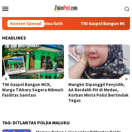
Loncat
Menu
ke
Mobile
konten
mlea Ilath
Konten Spesial
TNI Gaspol Bangun MCK, Warga Tikbary Segera N
HEADLINES
«
»
TNI Gaspol Bangun MCK,
Mangkir Dipanggil Penyidik,
Warga Tikbary Segera Nikmati
AA Berdalih PH di Medan,
Fasilitas Sanitasi
Korban Minta Polisi Bertindak
Tegas
TAG:
DITLANTAS POLDA MALUKU