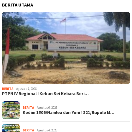
BERITA UTAMA
BERITA
Agustus 7, 2026
PTPN IV Regional I Kebun Sei Kebara Beri…
BERITA
Agustus 6, 2026
Kodim 1506/Namlea dan Yonif 821/Bupolo M…
BERITA
Agustus 4, 2026