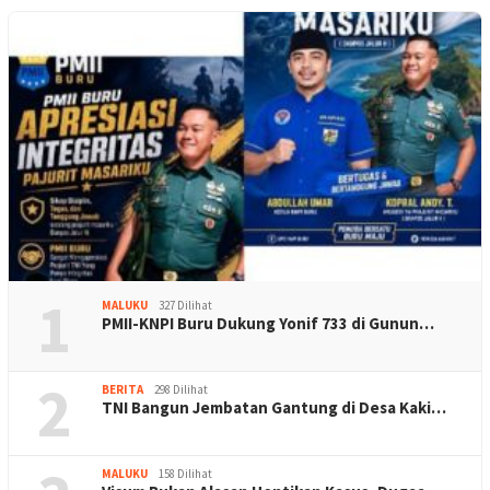
1
MALUKU
327 Dilihat
PMII-KNPI Buru Dukung Yonif 733 di Gunun…
2
BERITA
298 Dilihat
TNI Bangun Jembatan Gantung di Desa Kaki…
MALUKU
158 Dilihat