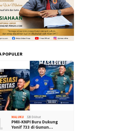
A POPULER
1
MALUKU
328 Dilihat
PMII-KNPI Buru Dukung
Yonif 733 di Gunun…