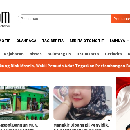
Pencaria
MOTIF
OLAHRAGA
TAG BERITA
BERITA OTOMOTIF
LAINNYA
Kejahatan
Nissan
Bulutangkis
DKI Jakarta
Gerindra
B
akil Pemuda Adat Tegaskan Pertambangan Buru Jangan Dianaktir
»
Gaspol Bangun MCK,
Mangkir Dipanggil Penyidik,
PTPN I