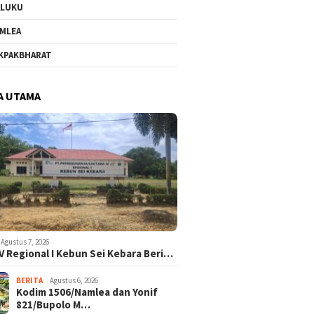
ALUKU
MLEA
KPAKBHARAT
A UTAMA
Agustus 7, 2026
V Regional I Kebun Sei Kebara Beri…
BERITA
Agustus 6, 2026
Kodim 1506/Namlea dan Yonif
821/Bupolo M…