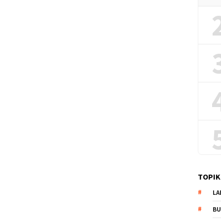
TOPIK
LA
B