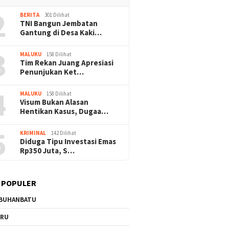
2
BERITA
301 Dilihat
TNI Bangun Jembatan
Gantung di Desa Kaki…
3
MALUKU
158 Dilihat
Tim Rekan Juang Apresiasi
Penunjukan Ket…
4
MALUKU
158 Dilihat
Visum Bukan Alasan
Hentikan Kasus, Dugaa…
5
KRIMINAL
142 Dilihat
Diduga Tipu Investasi Emas
Rp350 Juta, S…
 POPULER
BUHANBATU
URU