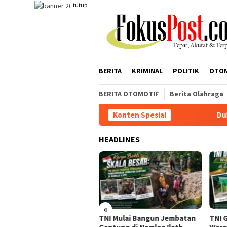
Loncat
tutup
ke
konten
BERITA
KRIMINAL
POLITIK
OTO
BERITA OTOMOTIF
Berita Olahraga
Konten Spesial
Dukung Blok Masela, W
HEADLINES
«
ung Blok Masela, Wakil
TNI Mulai Bangun Jembatan
TNI 