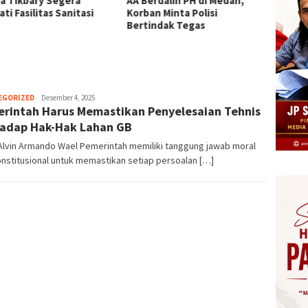
a Tikbary Segera
AA Berdalih PH di Medan,
Kebara
ti Fasilitas Sanitasi
Korban Minta Polisi
Gratis
Bertindak Tegas
Kacam
Perus
Herman.
EGORIZED
Desember 4, 2025
rintah Harus Memastikan Penyelesaian Tehnis
Damanik
adap Hak-Hak Lahan GB
Alvin Armando Wael Pemerintah memiliki tanggung jawab moral
nstitusional untuk memastikan setiap persoalan […]