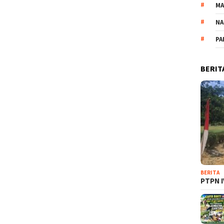
M
NA
PA
BERIT
BERITA
PTPN I