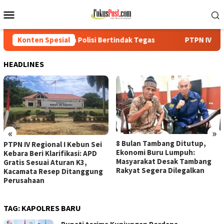
Loncat
Menu
ke
Mobile
konten
Polisi Bertindak Tegas
Konten Spesial
PTPN IV Regional I Kebun Sei Keba
HEADLINES
«
»
8 Bulan Tambang Ditutup,
PTPN IV Regional I Kebun Sei
Ekonomi Buru Lumpuh:
Kebara Beri Klarifikasi: APD
Masyarakat Desak Tambang
Gratis Sesuai Aturan K3,
Rakyat Segera Dilegalkan
Kacamata Resep Ditanggung
Perusahaan
TAG:
KAPOLRES BARU