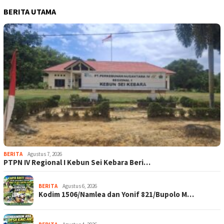
BERITA UTAMA
BERITA
Agustus 7, 2026
PTPN IV Regional I Kebun Sei Kebara Beri…
BERITA
Agustus 6, 2026
Kodim 1506/Namlea dan Yonif 821/Bupolo M…