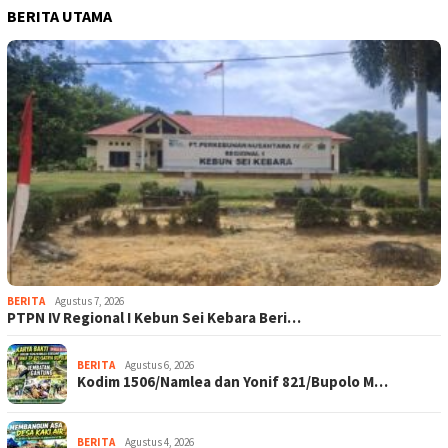
BERITA UTAMA
BERITA
Agustus 7, 2026
PTPN IV Regional I Kebun Sei Kebara Beri…
BERITA
Agustus 6, 2026
Kodim 1506/Namlea dan Yonif 821/Bupolo M…
BERITA
Agustus 4, 2026