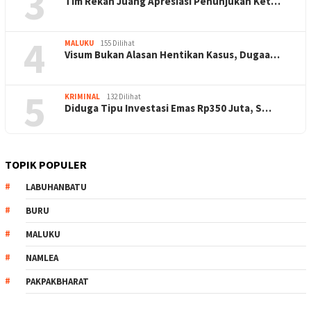
3
Tim Rekan Juang Apresiasi Penunjukan Ket…
4
MALUKU
155 Dilihat
Visum Bukan Alasan Hentikan Kasus, Dugaa…
5
KRIMINAL
132 Dilihat
Diduga Tipu Investasi Emas Rp350 Juta, S…
TOPIK POPULER
LABUHANBATU
BURU
MALUKU
NAMLEA
PAKPAKBHARAT