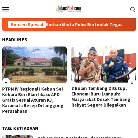
Loncat
Menu
ke
Mobile
konten
, Korban Minta Polisi Bertindak Tegas
Konten Spesial
PTPN IV Regional I
HEADLINES
«
»
8 Bulan Tambang Ditutup,
PTPN IV Regional I Kebun Sei
Ekonomi Buru Lumpuh:
Kebara Beri Klarifikasi: APD
Masyarakat Desak Tambang
Gratis Sesuai Aturan K3,
Rakyat Segera Dilegalkan
Kacamata Resep Ditanggung
Perusahaan
TAG:
KETIADAAN