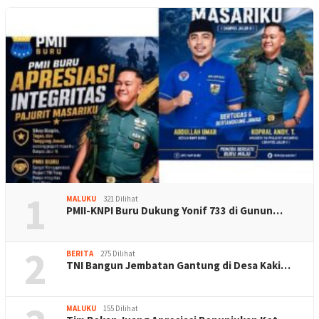
1
MALUKU
321 Dilihat
PMII-KNPI Buru Dukung Yonif 733 di Gunun…
2
BERITA
275 Dilihat
TNI Bangun Jembatan Gantung di Desa Kaki…
MALUKU
155 Dilihat