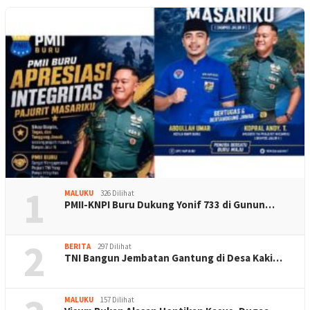
1
MALUKU
326 Dilihat
PMII-KNPI Buru Dukung Yonif 733 di Gunun…
2
BERITA
297 Dilihat
TNI Bangun Jembatan Gantung di Desa Kaki…
MALUKU
157 Dilihat