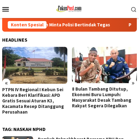
Loncat
Menu
ke
Mobile
konten
Minta Polisi Bertindak Tegas
Konten Spesial
PTPN IV Regional I Kebun Se
HEADLINES
«
»
8 Bulan Tambang Ditutup,
PTPN IV Regional I Kebun Sei
Ekonomi Buru Lumpuh:
Kebara Beri Klarifikasi: APD
Masyarakat Desak Tambang
Gratis Sesuai Aturan K3,
Rakyat Segera Dilegalkan
Kacamata Resep Ditanggung
Perusahaan
TAG:
NASKAH NPHD