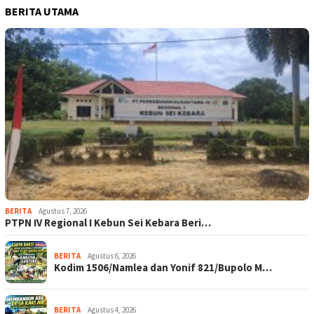
BERITA UTAMA
BERITA
Agustus 7, 2026
PTPN IV Regional I Kebun Sei Kebara Beri…
BERITA
Agustus 6, 2026
Kodim 1506/Namlea dan Yonif 821/Bupolo M…
BERITA
Agustus 4, 2026