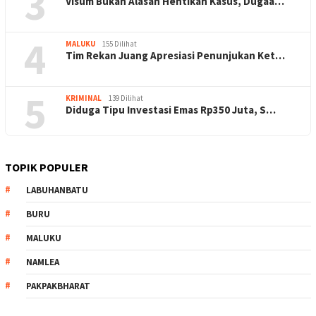
3
Visum Bukan Alasan Hentikan Kasus, Dugaa…
4
MALUKU
155 Dilihat
Tim Rekan Juang Apresiasi Penunjukan Ket…
5
KRIMINAL
139 Dilihat
Diduga Tipu Investasi Emas Rp350 Juta, S…
TOPIK POPULER
LABUHANBATU
BURU
MALUKU
NAMLEA
PAKPAKBHARAT