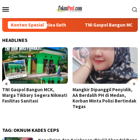
Loncat
Menu
ke
Mobile
konten
lea Ilath
Konten Spesial
TNI Gaspol Bangun MCK, Warga Tikbary Segera N
HEADLINES
«
»
TNI Gaspol Bangun MCK,
Mangkir Dipanggil Penyidik,
Warga Tikbary Segera Nikmati
AA Berdalih PH di Medan,
Fasilitas Sanitasi
Korban Minta Polisi Bertindak
Tegas
TAG:
OKNUM KADES CEPS