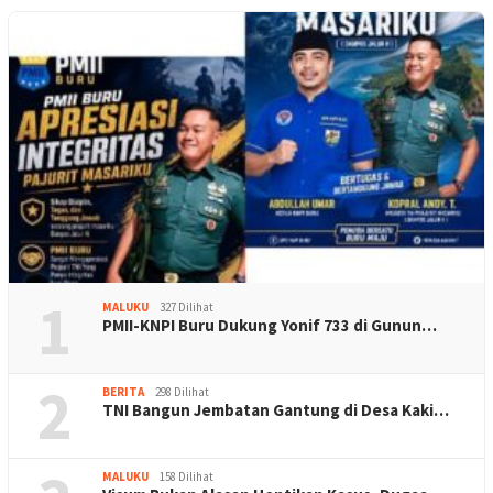
1
MALUKU
327 Dilihat
PMII-KNPI Buru Dukung Yonif 733 di Gunun…
2
BERITA
298 Dilihat
TNI Bangun Jembatan Gantung di Desa Kaki…
MALUKU
158 Dilihat