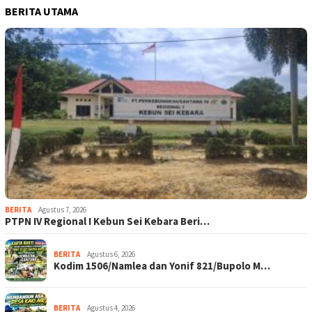
BERITA UTAMA
BERITA
Agustus 7, 2026
PTPN IV Regional I Kebun Sei Kebara Beri…
BERITA
Agustus 6, 2026
Kodim 1506/Namlea dan Yonif 821/Bupolo M…
BERITA
Agustus 4, 2026